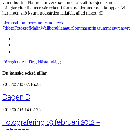
våren hör till. Naturen är verkligen inte särskilt fotogenisk nu.
Längtar efter lite mer vårtecken i form av blommor och knoppar. Vi
har ingen snö kvar i trädgården iallafall, alltid något! ;D
blomma
blommor
canon
canon eos
7d
foto
FotografMalinWallberg
lila
natur
Sommar
spring
summer
syren
syr
Föregående Inlägg
Nästa Inlägg
Du kanske också gillar
2013/05/30 07:16:28
Dagen D
2012/06/03 14:02:55
Fotografering 19 februari 2012 –