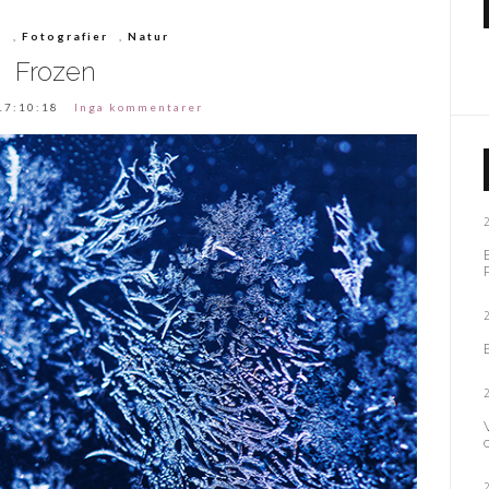
r
,
Fotografier
,
Natur
Frozen
17:10:18
Inga kommentarer