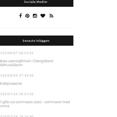
Sociala Medier
Senaste inläggen
2020/08/07 08:53:00
Bästa cateringfirman i Östergötland:
Rådhuskällaren
2020/08/03 07:43:00
Bröllopsspecial
2020/07/23 08:57:00
Vi gifte oss sommaren 2020 – sommaren med
corona
2020/07/18 19:16:40