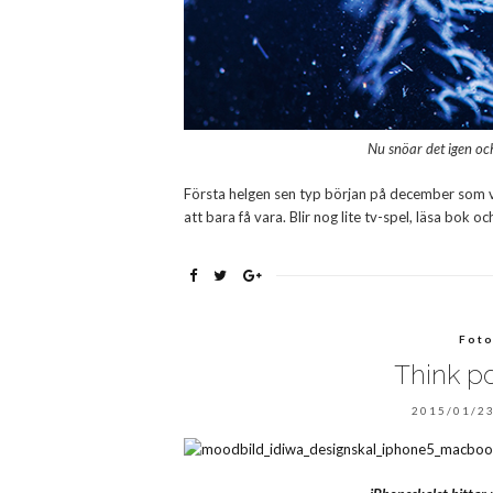
Nu snöar det igen och
Första helgen sen typ början på december som vi in
att bara få vara. Blir nog lite tv-spel, läsa bok o
Foto
Think po
2015/01/23