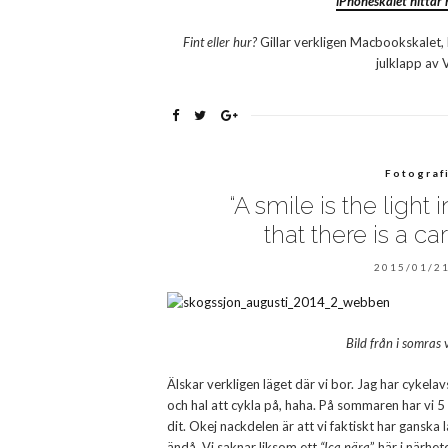
iPhoneskalet hittar 
Fint eller hur?
Gillar verkligen Macbookskalet, 
julklapp av V
Fotograf
“A smile is the light
that there is a ca
2015/01/21
Bild från i somras 
Älskar verkligen läget där vi bor. Jag har cykelav
och hal att cykla på, haha. På sommaren har vi 5
dit. Okej nackdelen är att vi faktiskt har ganska lå
ändå. Vi saknar liksom ett
“Ica nära
” här i närhet