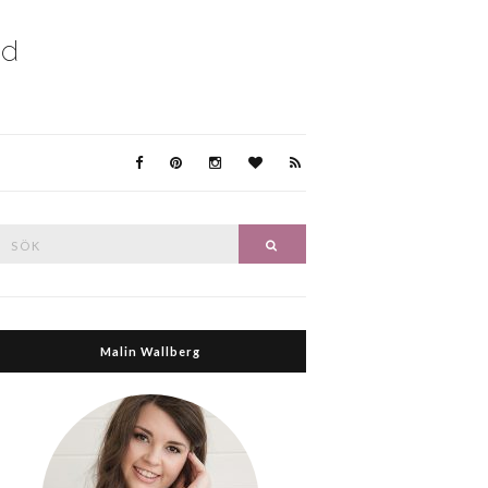
Search
Search
or:
Malin Wallberg