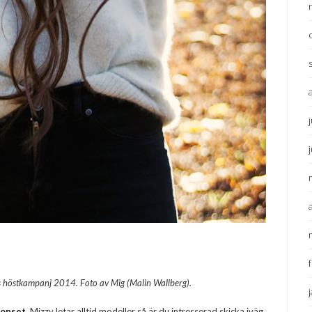
ns höstkampanj 2014. Foto av Mig (Malin Wallberg).
ponset
.
Mizzy letar alltid modeller så är du intresserad skicka iväg