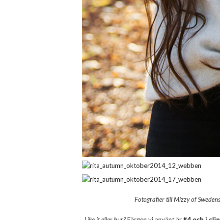
Fotografier till Mizzy of Swede
Like it eller hur?
Färgen vi använt är
#4 och i cli