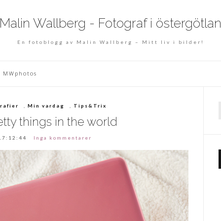
En fotoblogg av Malin Wallberg – Mitt liv i bilder!
MWphotos
rafier
,
Min vardag
,
Tips&Trix
f
tty things in the world
17:12:44
Inga kommentarer