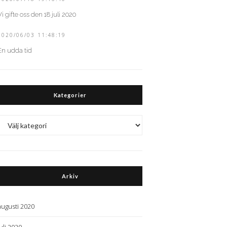
Vi gifte oss den 18 juli 2020
2020/06/03 11:48:19
En udda tid
Kategorier
Kategorier
Arkiv
augusti 2020