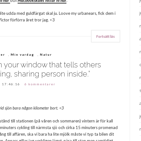
ni här
och
Macbookskalet hittar ni här
.
lite udda med guldfärgat skal ju. Loove my urbanears, fick dem i
ictor förförra året tror jag. <3
Fortsätt läs
ier
,
Min vardag
,
Natur
 in your window that tells others
ring, sharing person inside.”
 17:46:16
6 kommentarer
vid sjön bara någon kilometer bort. <3
stånd till stationen (på våren och sommaren) vintern är för kall
 minuters cykling till närmsta sjö och cirka 15 minuters promenad
ng till affären, ska vi bara ha lite mjölk måste vi typ ta bilen dit
en. Annars gillar jag verkligen läget, nära till stan men samtidigt