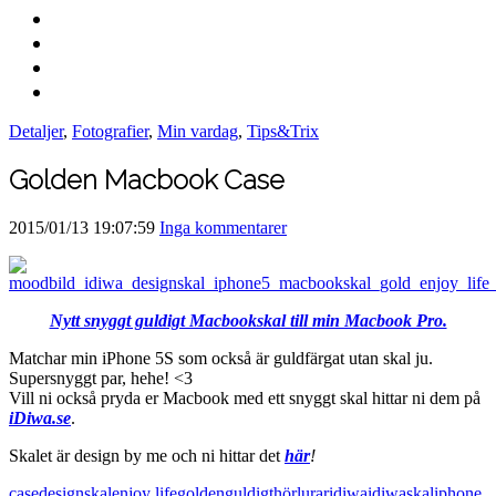
Detaljer
,
Fotografier
,
Min vardag
,
Tips&Trix
Golden Macbook Case
2015/01/13 19:07:59
Inga kommentarer
Nytt snyggt guldigt Macbookskal till min Macbook Pro.
Matchar min iPhone 5S som också är guldfärgat utan skal ju.
Supersnyggt par, hehe! <3
Vill ni också pryda er Macbook med ett snyggt skal hittar ni dem på
iDiwa.se
.
Skalet är design by me och ni hittar det
här
!
case
designskal
enjoy life
golden
guldigt
hörlurar
idiwa
idiwaskal
iphone