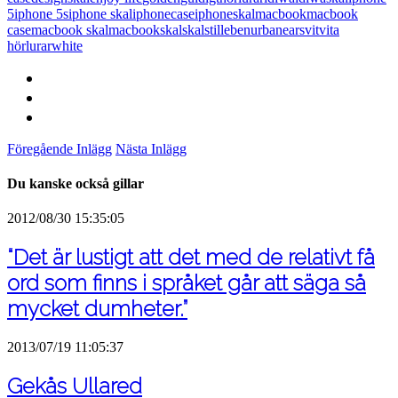
5
iphone 5s
iphone skal
iphonecase
iphoneskal
macbook
macbook
case
macbook skal
macbookskal
skal
stilleben
urbanears
vit
vita
hörlurar
white
Föregående Inlägg
Nästa Inlägg
Du kanske också gillar
2012/08/30 15:35:05
“Det är lustigt att det med de relativt få
ord som finns i språket går att säga så
mycket dumheter.”
2013/07/19 11:05:37
Gekås Ullared