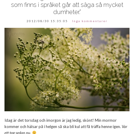
som finns i språket går att säga så mycket
dumheter.”
2012/08/30 15:35:05
Inga kommentarer
Idag är det torsdag och imorgon är jag ledig, skönt! Min mormor
kommer och hälsar på i helgen så ska bli kul att få träffa henne igen.
Var
ett tag sedan nu.