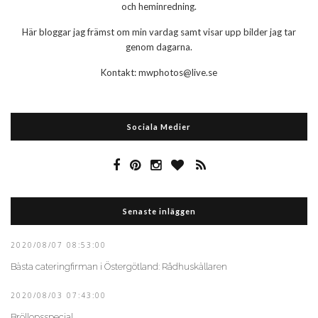
och heminredning.
Här bloggar jag främst om min vardag samt visar upp bilder jag tar
genom dagarna.
Kontakt: mwphotos@live.se
Sociala Medier
Senaste inläggen
2020/08/07 08:53:00
Bästa cateringfirman i Östergötland: Rådhuskällaren
2020/08/03 07:43:00
Bröllopsspecial