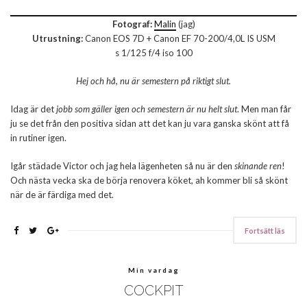
Fotograf:
Malin
(jag)
Utrustning:
Canon EOS 7D + Canon EF 70-200/4,0L IS USM
s 1/125 f/4 iso 100
Hej och hå, nu är semestern på riktigt slut.
Idag är det
jobb som gäller igen och semestern är nu helt slut
. Men man får
ju se det från den positiva sidan att det kan ju vara ganska skönt att få
in rutiner igen.
Igår städade Victor och jag hela lägenheten så nu är den
skinande ren
!
Och nästa vecka ska de börja renovera köket, ah kommer bli så skönt
när de är färdiga med det.
Fortsätt läs
Min vardag
COCKPIT