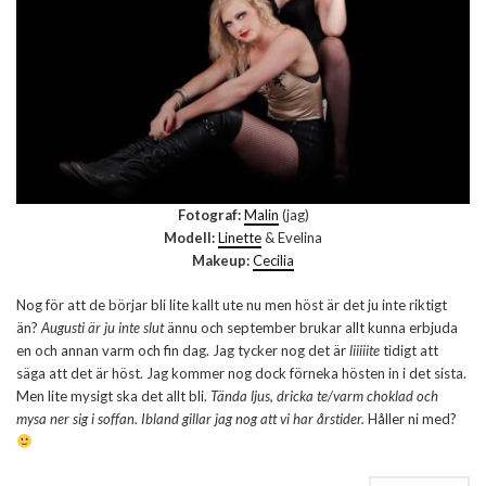
Fotograf:
Malin
(jag)
Modell:
Linette
& Evelina
Makeup:
Cecilia
Nog för att de börjar bli lite kallt ute nu men höst är det ju inte riktigt
än?
Augusti är ju inte slut
ännu och september brukar allt kunna erbjuda
en och annan varm och fin dag. Jag tycker nog det är
liiiiite
tidigt att
säga att det är höst. Jag kommer nog dock förneka hösten in i det sista.
Men lite mysigt ska det allt bli.
Tända ljus, dricka te/varm choklad och
mysa ner sig i soffan. Ibland gillar jag nog att vi har årstider.
Håller ni med?