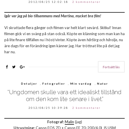
2012/08/25 12:02:18
2 kommentarer
Igår var jag på bio tillsammans med Martina, mycket bra film!
Vi skrattade flera gånger och filmen var helt klart sevärd.
Skitkul!
Innan
filmen gick vi en sväng på stan också. Köpte en klänning som man kan ha
på lite finare tillfällen nu i höst/vinter. Köpte även
hårfärg och hårolja
, nu
äre dags för en förändring igen känner jag. Har tröttnat lite på det jag
har nu.
Fortsätt läs
Detaljer
,
Fotografier
,
Min vardag
,
Natur
“Ungdomen skulle vara ett idealiskt tillstånd
om den kom lite senare i livet.”
2012/08/25 10:39:28
2 kommentarer
Fotograf:
Malin
(jag)
Utrustning:
Canon EOS 7D + Canon EF 70-200/4,0L IS USM