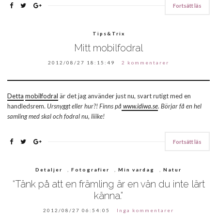
Fortsätt läs
Tips&Trix
Mitt mobilfodral
2012/08/27 18:15:49
2 kommentarer
Detta
mobilfodral
är det jag använder just nu, svart rutigt med en
handledsrem.
Ursnyggt eller hur?! Finns på
www.idiwa.se
. Börjar få en hel
samling med skal och fodral nu, liiike!
Fortsätt läs
Detaljer
,
Fotografier
,
Min vardag
,
Natur
“Tänk på att en främling är en vän du inte lärt
känna.”
2012/08/27 06:54:05
Inga kommentarer