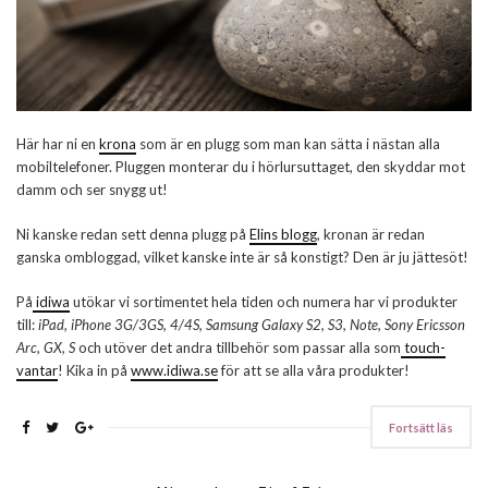
Här har ni en
krona
som är en plugg som man kan sätta i nästan alla
mobiltelefoner. Pluggen monterar du i hörlursuttaget, den skyddar mot
damm och ser snygg ut!
Ni kanske redan sett denna plugg på
Elins blogg
, kronan är redan
ganska ombloggad, vilket kanske inte är så konstigt? Den är ju jättesöt!
På
idiwa
utökar vi sortimentet hela tiden och numera har vi produkter
till:
iPad, iPhone 3G/3GS, 4/4S, Samsung Galaxy S2, S3, Note, Sony Ericsson
Arc, GX, S
och utöver det andra tillbehör som passar alla som
touch-
vantar
! Kika in på
www.idiwa.se
för att se alla våra produkter!
Fortsätt läs