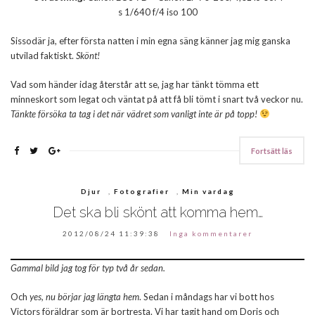
s 1/640 f/4 iso 100
Sissodär ja, efter första natten i min egna säng känner jag mig ganska
utvilad faktiskt.
Skönt!
Vad som händer idag återstår att se, jag har tänkt tömma ett
minneskort som legat och väntat på att få bli tömt i snart två veckor nu.
Tänkte försöka ta tag i det när vädret som vanligt inte är på topp!
Fortsätt läs
Djur
,
Fotografier
,
Min vardag
Det ska bli skönt att komma hem…
2012/08/24 11:39:38
Inga kommentarer
Gammal bild jag tog för typ två år sedan.
Och
yes, nu börjar jag längta hem
. Sedan i måndags har vi bott hos
Victors föräldrar som är bortresta. Vi har tagit hand om Doris och