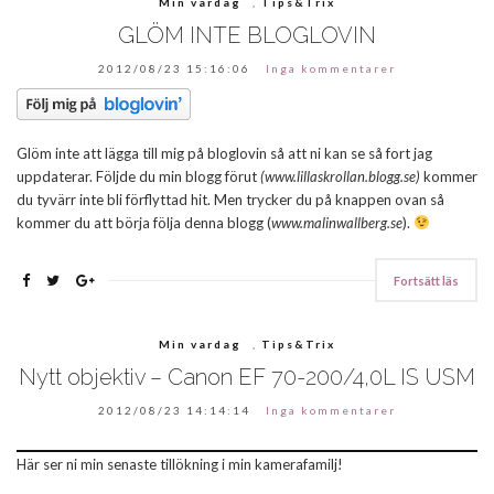
Min vardag
,
Tips&Trix
GLÖM INTE BLOGLOVIN
2012/08/23 15:16:06
Inga kommentarer
Glöm inte att lägga till mig på bloglovin så att ni kan se så fort jag
uppdaterar. Följde du min blogg förut
(www.lillaskrollan.blogg.se)
kommer
du tyvärr inte bli förflyttad hit. Men trycker du på knappen ovan så
kommer du att börja följa denna blogg (
www.malinwallberg.se
).
Fortsätt läs
Min vardag
,
Tips&Trix
Nytt objektiv – Canon EF 70-200/4,0L IS USM
2012/08/23 14:14:14
Inga kommentarer
Här ser ni min senaste tillökning i min kamerafamilj!