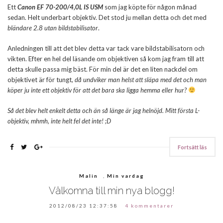
Ett
Canon EF 70-200/4,0L IS USM
som jag köpte för någon månad
sedan. Helt underbart objektiv. Det stod ju mellan detta och det med
bländare 2.8 utan bildstabilisator
.
Anledningen till att det blev detta var tack vare bildstabilisatorn och
vikten. Efter en hel del läsande om objektiven så kom jag fram till att
detta skulle passa mig bäst. För min del är det en liten nackdel om
objektivet är för tungt,
då undviker man helst att släpa med det och man
köper ju inte ett objektiv för att det bara ska ligga hemma eller hur?
Så det blev helt enkelt detta och än så länge är jag helnöjd. Mitt första L-
objektiv, mhmh, inte helt fel det inte! ;D
Fortsätt läs
Malin
,
Min vardag
Välkomna till min nya blogg!
2012/08/23 12:37:58
4 kommentarer