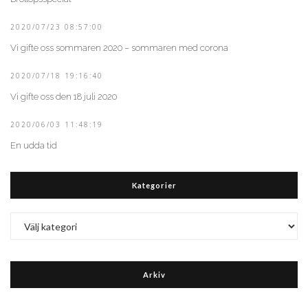
2020/07/23 08:57:00
Vi gifte oss sommaren 2020 – sommaren med corona
2020/07/18 19:16:40
Vi gifte oss den 18 juli 2020
2020/06/03 11:48:19
En udda tid
Kategorier
Kategorier
Arkiv