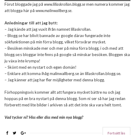
Förut bloggade jag på
www.lillaskrollan.blogg.se
men numera kommer jag
att blogga här på
www.malinwallberg.se
.
Anledningar till att jag bytt:
– Jag kände att jag vuxit ifrån namnet lillaskrollan.
– Blogg.se har blivit bannade av google därav fungerade inte
sökfunktionen på min förra blogg, vilket försvårar mycket.
– Besöken minskade mer och mer på mina förra blogg, i och med att
blogg.se:s bloggar inte finns på google så minskar besöken. Bloggen ska
ju växa inte krympa!
– Skönt med en nystart och egen domän!
– Enklare att komma ihåg malinwallberg.se än lillaskrollan.blogg.se.
– Jag känner att jag har fler möjligheter med denna blogg.
Förhoppningsvis kommer allt att fungera mycket bättre nu och jag
hoppas på en bra nystart på denna blogg. Som ni ser så har jag redan
förberett med lite bilder i arkiven så att det inte ska vara helt tomt.
Vad tycker ni? Hiss eller diss med min nya blogg?
Fortsätt läs