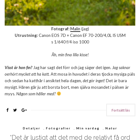
Fotograf:
Malin
(jag)
Utrustning:
Canon EOS 7D + Canon EF 70-200/4,0L IS USM
s 1/640 f/4 iso 1000
Åh, min fina lilla kisse!
Visst är hon fin?
Jag har sagt det förr och jag säger det igen.
Jag saknar
oerhört mycket att ha katt.
Att mosa in huvudet i deras tjocka mysiga päls
och sedan ha katthår i ansiktet hela dagen,
det gör inget!
Det är bara
mysigt. Håren går ju att borsta bort, men själva mosandet i pälsen är
myys.
Någon som håller med?
Fortsätt läs
Detaljer
,
Fotografier
,
Min vardag
,
Natur
“Det är lustigt att det med de relativt få ord