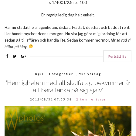
s 1/400 f/2.8 iso 100
En regnig ledig dag helt enkelt.
Har nu städat hela lägenheten, diskat, tvättat, duschat och bäddat rent.
Har hunnit mycket denna morgon. Nu ska jag göra mig iordning för att
sedan gå till affären och handla lite. Sedan kommer mormor,
får se vad vi
hittar på idag
.
Fortsätt läs
Djur
,
Fotografier
,
Min vardag
“Hemligheten med att skaffa sig bekymmer är
att bara tänka på sig själv.”
2012/08/31 07:55:38
2 kommentarer