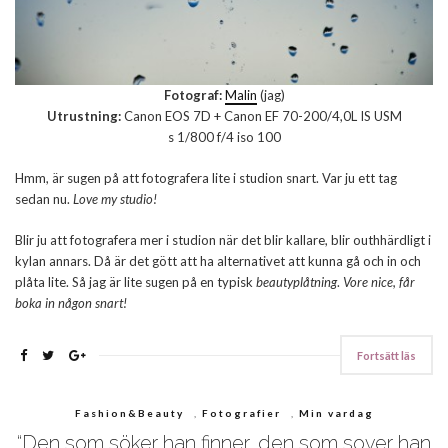
Fotograf:
Malin
(jag)
Utrustning:
Canon EOS 7D + Canon EF 70-200/4,0L IS USM
s 1/800 f/4 iso 100
Hmm, är sugen på att fotografera lite i studion snart. Var ju ett tag
sedan nu.
Love my studio!
Blir ju att fotografera mer i studion när det blir kallare, blir outhhärdligt i
kylan annars. Då är det gött att ha alternativet att kunna gå och in och
plåta lite. Så jag är lite sugen på en typisk
beautyplåtning
.
Vore nice, får
boka in någon snart!
Fortsätt läs
Fashion&Beauty
,
Fotografier
,
Min vardag
“Den som söker han finner, den som sover han