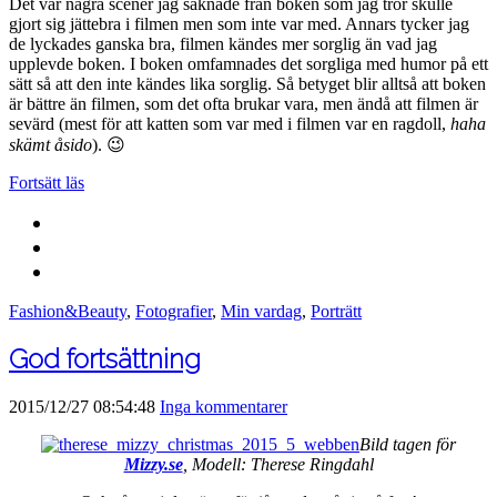
Det var några scener jag saknade från boken som jag tror skulle
gjort sig jättebra i filmen men som inte var med. Annars tycker jag
de lyckades ganska bra, filmen kändes mer sorglig än vad jag
upplevde boken. I boken omfamnades det sorgliga med humor på ett
sätt så att den inte kändes lika sorglig. Så betyget blir alltså att boken
är bättre än filmen, som det ofta brukar vara, men ändå att filmen är
sevärd (mest för att katten som var med i filmen var en ragdoll,
haha
skämt åsido
). 😉
Fortsätt läs
Fashion&Beauty
,
Fotografier
,
Min vardag
,
Porträtt
God fortsättning
2015/12/27 08:54:48
Inga kommentarer
Bild tagen för
Mizzy.se
, Modell: Therese Ringdahl