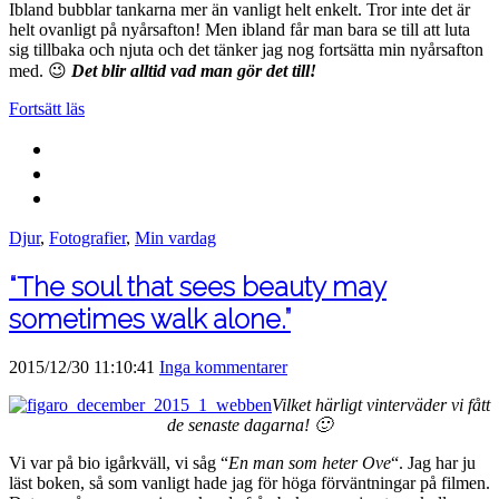
Ibland bubblar tankarna mer än vanligt helt enkelt. Tror inte det är
helt ovanligt på nyårsafton! Men ibland får man bara se till att luta
sig tillbaka och njuta och det tänker jag nog fortsätta min nyårsafton
med. 😉
Det blir alltid vad man gör det till!
Fortsätt läs
Djur
,
Fotografier
,
Min vardag
“The soul that sees beauty may
sometimes walk alone.”
2015/12/30 11:10:41
Inga kommentarer
Vilket härligt vinterväder vi fått
de senaste dagarna! 🙂
Vi var på bio igårkväll, vi såg “
En man som heter Ove
“. Jag har ju
läst boken, så som vanligt hade jag för höga förväntningar på filmen.