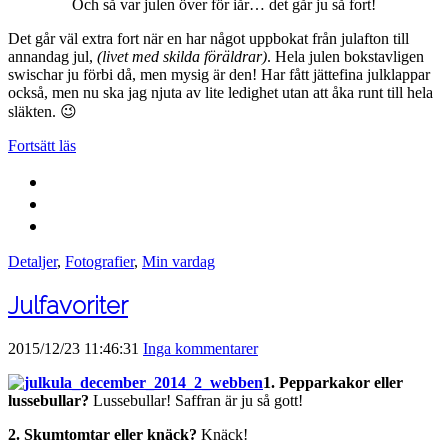
Och så var julen över för iår… det går ju så fort!
Det går väl extra fort när en har något uppbokat från julafton till
annandag jul,
(livet med skilda föräldrar)
. Hela julen bokstavligen
swischar ju förbi då, men mysig är den! Har fått jättefina julklappar
också, men nu ska jag njuta av lite ledighet utan att åka runt till hela
släkten. 😉
Fortsätt läs
Detaljer
,
Fotografier
,
Min vardag
Julfavoriter
2015/12/23 11:46:31
Inga kommentarer
1. Pepparkakor eller
lussebullar?
Lussebullar! Saffran är ju så gott!
2. Skumtomtar eller knäck?
Knäck!