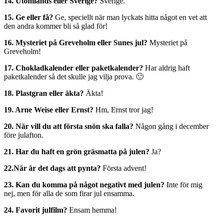
14. Utomlands eller Sverige?
Sverige.
15. Ge eller få?
Ge, speciellt när man lyckats hitta något en vet att
den andra kommer bli så glad för!
16. Mysteriet på Greveholm eller Sunes jul?
Mysteriet på
Greveholm!
17. Chokladkalender eller paketkalender?
Har aldrig haft
paketkalender så det skulle jag vilja prova. 🙂
18. Plastgran eller äkta?
Äkta!
19. Arne Weise eller Ernst?
Hm, Ernst tror jag!
20. När vill du att första snön ska falla?
Någon gång i december
före julafton.
21. Har du haft en grön gräsmatta på julen?
Ja?
22.När är det dags att pynta?
Första advent!
23. Kan du komma på något negativt med julen?
Inte för mig
nej, men för alla de som firar jul ensamma.
24. Favorit julfilm?
Ensam hemma!