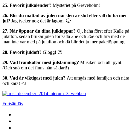
25. Favorit julkalender?
Mysteriet på Greveholm!
26. Blir du mättad av julen när den är slut eller vill du ha mer
jul?
Jag tycker nog det är lagom. 🙂
27. När öppnar du dina julklappar?
Oj, haha först efter Kalle på
julafton, sedan brukar julen fortsätta 25e och 26e och fira med de
man inte var med på julafton och då blir det ju mer paketöppning.
28. Favorit juldoft?
Glögg! 😉
29. Vad framkallar mest julstämning?
Musiken och allt pynt!
(Och snö om det finns nån såklart!)
30. Vad är viktigast med julen?
Att umgås med familjen och nära
och kära! <3
Fortsätt läs