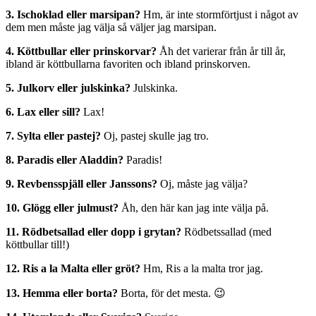
3. Ischoklad eller marsipan?
Hm, är inte stormförtjust i något av
dem men måste jag välja så väljer jag marsipan.
4. Köttbullar eller prinskorvar?
Åh det varierar från år till år,
ibland är köttbullarna favoriten och ibland prinskorven.
5. Julkorv eller julskinka?
Julskinka.
6. Lax eller sill?
Lax!
7. Sylta eller pastej?
Oj, pastej skulle jag tro.
8. Paradis eller Aladdin?
Paradis!
9. Revbensspjäll eller Janssons?
Oj, måste jag välja?
10. Glögg eller julmust?
Åh, den här kan jag inte välja på.
11. Rödbetsallad eller dopp i grytan?
Rödbetssallad (med
köttbullar till!)
12. Ris a la Malta eller gröt?
Hm, Ris a la malta tror jag.
13. Hemma eller borta?
Borta, för det mesta. 😉