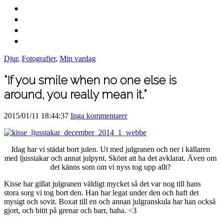
Djur
,
Fotografier
,
Min vardag
“If you smile when no one else is
around, you really mean it.”
2015/01/11 18:44:37
Inga kommentarer
Idag har vi städat bort julen. Ut med julgranen och ner i källaren
med ljusstakar och annat julpynt. Skönt att ha det avklarat. Även om
det känns som om vi nyss tog upp allt?
Kisse har gillat julgranen väldigt mycket så det var nog till hans
stora sorg vi tog bort den. Han har legat under den och haft det
mysigt och sovit. Boxat till en och annan julgranskula har han också
gjort, och bitit på grenar och barr, haha. <3