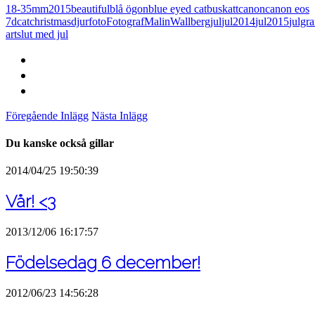
18-35mm
2015
beautiful
blå ögon
blue eyed cat
buskatt
canon
canon eos
7d
cat
christmas
djur
foto
FotografMalinWallberg
jul
jul2014
jul2015
julgr
art
slut med jul
Föregående Inlägg
Nästa Inlägg
Du kanske också gillar
2014/04/25 19:50:39
Vår! <3
2013/12/06 16:17:57
Födelsedag 6 december!
2012/06/23 14:56:28