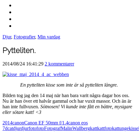
Djur
,
Fotografier
,
Min vardag
Pytteliten.
2014/08/24 16:41:29
2 kommentarer
En pytteliten kisse som inte är så pytteliten längre.
Bilden tog jag den 14 maj när han bara varit några dagar hos oss.
Nu är han över ett halvår gammal och har vuxit massor. Och än är
han inte fullvuxen.
Sötnosen! Vi kunde inte fått en bättre, mysigare
eller sötare katt! <3
2014
canon
Canon EF 50mm f/1.4
canon eos
7d
cat
djur
djurfoto
foto
FotografMalinWallberg
katt
kattfoto
kattunge
kisse