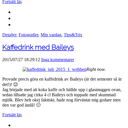
Fortsätt läs
Detaljer
,
Fotografier
,
Min vardag
,
Tips&Trix
Kaffedrink med Baileys
2015/07/27 18:29:12
Inga kommentarer
Right now.
Provade precis göra en kaffedrink av Baileys (är det semester så är
det!)! 😉
Jag började med att koka kaffe och hällde upp i glasmuggen ovan,
sedan tillsatte jag cirka 4 cl Baileys och toppade med skummad
mjölk. Blev helt okej faktiskt, hade nog förväntat mig godare men
den var god ändå! 🙂
Fortsätt läs