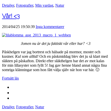
Detaljer
,
Fotografier
,
Min vardag
,
Natur
Vår! <3
2014/04/25 19:50:39
Inga kommentarer
Jomen nu är det ju faktiskt vår eller hur? <3
Påskhelgen var jag bortrest och hälsade på mormor, moster och
kusiner.
Kul som alltid!
Och en påskmiddag blev det ju så klart med
släkten på påskafton. Direkt efter släkthelgen bar det av mot kalas
för min lillasyster som fyllt 5! Jag gav henne bland annat några fina
somriga klänningar som hon fått välja själv när hon var här. 🙂
Fortsätt läs
Detaljer
,
Fotografier
,
Natur