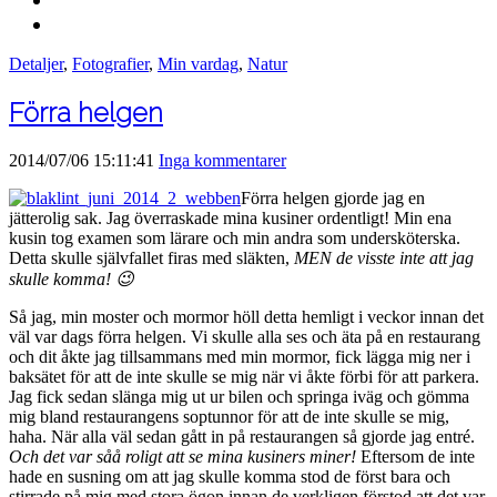
Detaljer
,
Fotografier
,
Min vardag
,
Natur
Förra helgen
2014/07/06 15:11:41
Inga kommentarer
Förra helgen gjorde jag en
jätterolig sak. Jag överraskade mina kusiner ordentligt! Min ena
kusin tog examen som lärare och min andra som undersköterska.
Detta skulle självfallet firas med släkten,
MEN de visste inte att jag
skulle komma! 😉
Så jag, min moster och mormor höll detta hemligt i veckor innan det
väl var dags förra helgen. Vi skulle alla ses och äta på en restaurang
och dit åkte jag tillsammans med min mormor, fick lägga mig ner i
baksätet för att de inte skulle se mig när vi åkte förbi för att parkera.
Jag fick sedan slänga mig ut ur bilen och springa iväg och gömma
mig bland restaurangens soptunnor för att de inte skulle se mig,
haha. När alla väl sedan gått in på restaurangen så gjorde jag entré.
Och det var såå roligt att se mina kusiners miner!
Eftersom de inte
hade en susning om att jag skulle komma stod de först bara och
stirrade på mig med stora ögon innan de verkligen förstod att det var