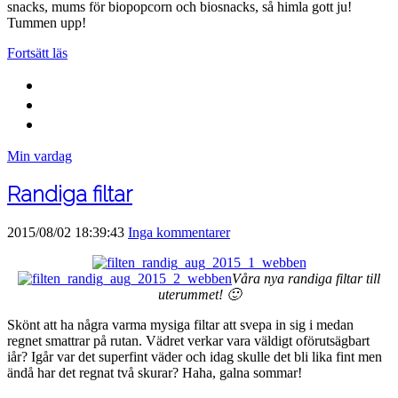
snacks, mums för biopopcorn och biosnacks, så himla gott ju!
Tummen upp!
Fortsätt läs
Min vardag
Randiga filtar
2015/08/02 18:39:43
Inga kommentarer
Våra nya randiga filtar till
uterummet! 🙂
Skönt att ha några varma mysiga filtar att svepa in sig i medan
regnet smattrar på rutan. Vädret verkar vara väldigt oförutsägbart
iår? Igår var det superfint väder och idag skulle det bli lika fint men
ändå har det regnat två skurar? Haha, galna sommar!