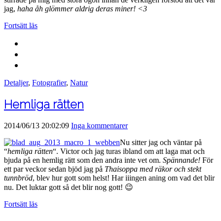
jag,
haha åh glömmer aldrig deras miner! <3
Fortsätt läs
Detaljer
,
Fotografier
,
Natur
Hemliga rätten
2014/06/13 20:02:09
Inga kommentarer
Nu sitter jag och väntar på
“
hemliga rätten
“. Victor och jag turas ibland om att laga mat och
bjuda på en hemlig rätt som den andra inte vet om.
Spännande!
För
ett par veckor sedan bjöd jag på
Thaisoppa med räkor och stekt
tunnbröd
, blev hur gott som helst! Har iiingen aning om vad det blir
nu. Det luktar gott så det blir nog gott! 😉
Fortsätt läs