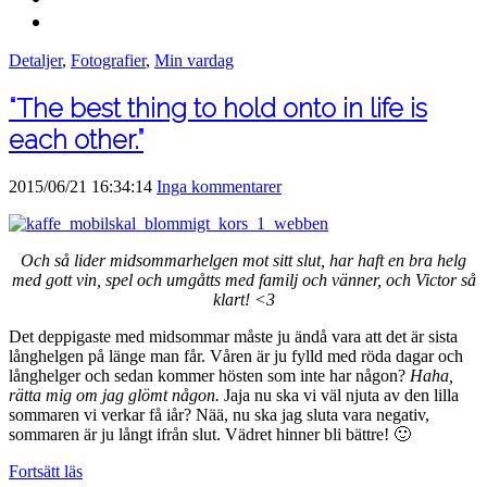
Detaljer
,
Fotografier
,
Min vardag
“The best thing to hold onto in life is
each other.”
2015/06/21 16:34:14
Inga kommentarer
Och så lider midsommarhelgen mot sitt slut, har haft en bra helg
med gott vin, spel och umgåtts med familj och vänner, och Victor så
klart! <3
Det deppigaste med midsommar måste ju ändå vara att det är sista
långhelgen på länge man får. Våren är ju fylld med röda dagar och
långhelger och sedan kommer hösten som inte har någon?
Haha,
rätta mig om jag glömt någon.
Jaja nu ska vi väl njuta av den lilla
sommaren vi verkar få iår? Nää, nu ska jag sluta vara negativ,
sommaren är ju långt ifrån slut. Vädret hinner bli bättre! 🙂
Fortsätt läs