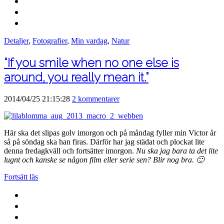
Detaljer
,
Fotografier
,
Min vardag
,
Natur
“If you smile when no one else is
around, you really mean it.”
2014/04/25 21:15:28
2 kommentarer
Här ska det slipas golv imorgon och på måndag fyller min Victor år
så på söndag ska han firas. Därför har jag städat och plockat lite
denna fredagkväll och fortsätter imorgon.
Nu ska jag bara ta det lite
lugnt och kanske se någon film eller serie sen? Blir nog bra. 🙂
Fortsätt läs