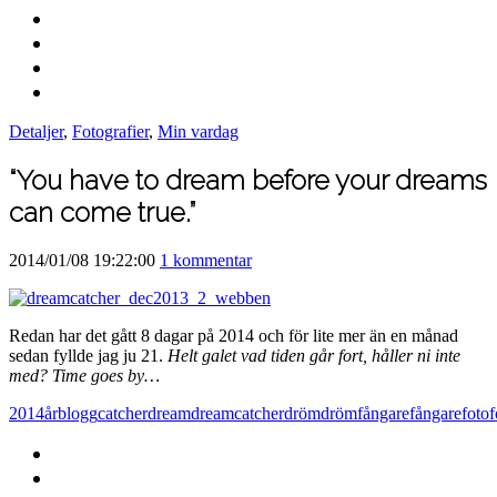
Detaljer
,
Fotografier
,
Min vardag
“You have to dream before your dreams
can come true.”
2014/01/08 19:22:00
1 kommentar
Redan har det gått 8 dagar på 2014 och för lite mer än en månad
sedan fyllde jag ju 21.
Helt galet vad tiden går fort, håller ni inte
med? Time goes by…
2014
år
blogg
catcher
dream
dreamcatcher
dröm
drömfångare
fångare
foto
f