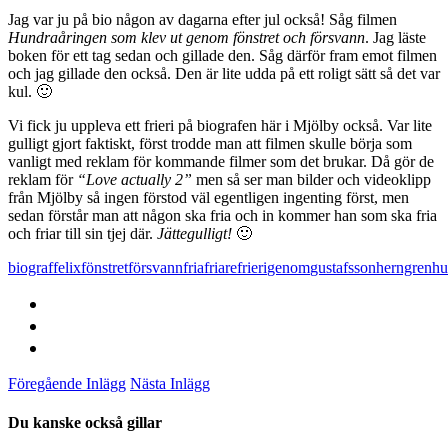
Jag var ju på bio någon av dagarna efter jul också! Såg filmen
Hundraåringen som klev ut genom fönstret och försvann
. Jag läste
boken för ett tag sedan och gillade den. Såg därför fram emot filmen
och jag gillade den också. Den är lite udda på ett roligt sätt så det var
kul. 🙂
Vi fick ju uppleva ett frieri på biografen här i Mjölby också. Var lite
gulligt gjort faktiskt, först trodde man att filmen skulle börja som
vanligt med reklam för kommande filmer som det brukar. Då gör de
reklam för
“Love actually 2”
men så ser man bilder och videoklipp
från Mjölby så ingen förstod väl egentligen ingenting först, men
sedan förstår man att någon ska fria och in kommer han som ska fria
och friar till sin tjej där.
Jättegulligt!
🙂
biograf
felix
fönstret
försvann
fria
friare
frieri
genom
gustafsson
herngren
hu
Föregående Inlägg
Nästa Inlägg
Du kanske också gillar