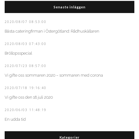
Senaste inläggen
2020/08/07 08:53:00
Bästa cateringfirman i Östergötland: Rådhuskällaren
2020/08/03 07:43:00
Bröllopsspecial
2020/07/23 08:57:00
Vi gifte oss sommaren 2020 – sommaren med corona
2020/07/18 19:16:40
Vi gifte oss den 18 juli 2020
2020/06/03 11:48:19
En udda tid
Kategorier