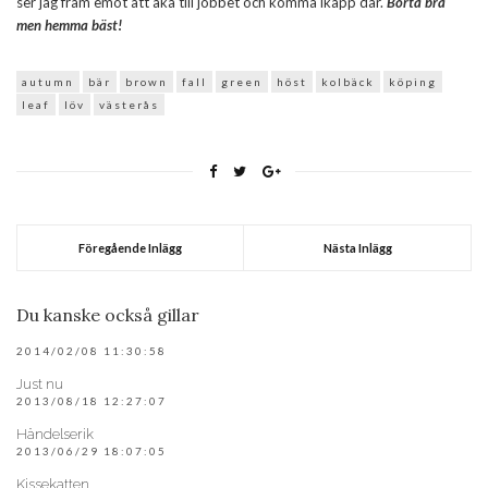
ser jag fram emot att åka till jobbet och komma ikapp där.
Borta bra
men hemma bäst!
autumn
bär
brown
fall
green
höst
kolbäck
köping
leaf
löv
västerås
Föregående Inlägg
Nästa Inlägg
Du kanske också gillar
2014/02/08 11:30:58
Just nu
2013/08/18 12:27:07
Händelserik
2013/06/29 18:07:05
Kissekatten