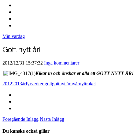
Min vardag
Gott nytt år!
2012/12/31 15:37:32
Inga kommentarer
Kikar in och önskar er alla ett GOTT NYTT ÅR!
2012
2013
år
fyrverkeri
gott
gottnyttår
nyår
nytt
raket
Föregående Inlägg
Nästa Inlägg
Du kanske också gillar