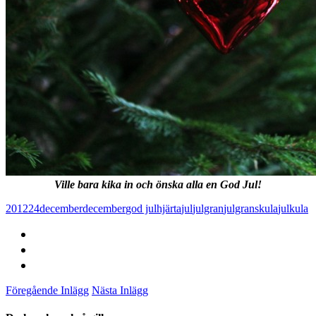
Ville bara kika in och önska alla en God Jul!
2012
24december
december
god jul
hjärta
jul
julgran
julgranskula
julkula
Föregående Inlägg
Nästa Inlägg