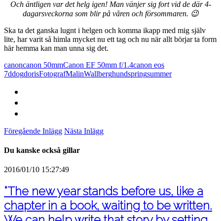
Och äntligen var det helg igen! Man vänjer sig fort vid de där 4-
dagarsveckorna som blir på våren och försommaren. 😉
Ska ta det ganska lugnt i helgen och komma ikapp med mig själv
lite, har varit så himla mycket nu ett tag och nu när allt börjar ta form
här hemma kan man unna sig det.
canon
canon 50mm
Canon EF 50mm f/1.4
canon eos
7d
dog
doris
FotografMalinWallberg
hund
spring
summer
Föregående Inlägg
Nästa Inlägg
Du kanske också gillar
2016/01/10 15:27:49
“The new year stands before us, like a
chapter in a book, waiting to be written.
We can help write that story by setting