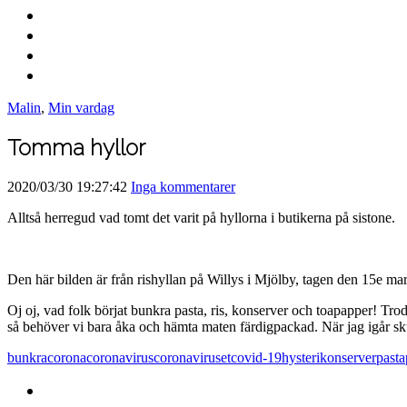
Malin
,
Min vardag
Tomma hyllor
2020/03/30 19:27:42
Inga kommentarer
Alltså herregud vad tomt det varit på hyllorna i butikerna på sistone.
Den här bilden är från rishyllan på Willys i Mjölby, tagen den 15e ma
Oj oj, vad folk börjat bunkra pasta, ris, konserver och toapapper! Tro
så behöver vi bara åka och hämta maten färdigpackad. När jag igår skulle
bunkra
corona
coronavirus
coronaviruset
covid-19
hysteri
konserver
pasta