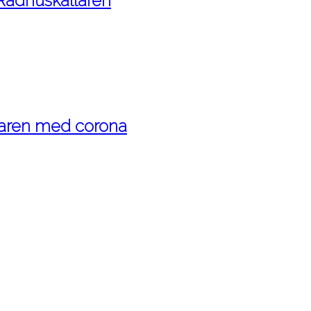
 Rådhuskällaren
maren med corona