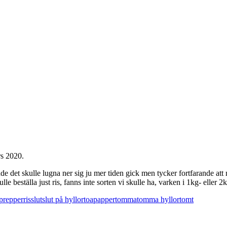
rs 2020.
dde det skulle lugna ner sig ju mer tiden gick men tycker fortfarande at
 beställa just ris, fanns inte sorten vi skulle ha, varken i 1kg- eller 2k
prepper
ris
slut
slut på hyllor
toapapper
tomma
tomma hyllor
tomt