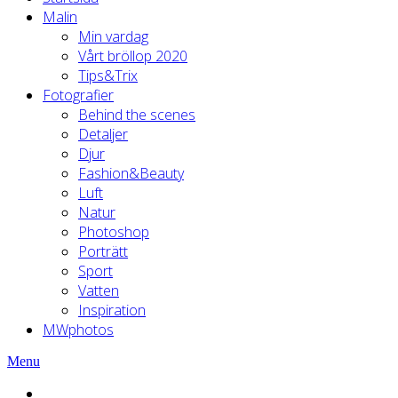
Malin
Min vardag
Vårt bröllop 2020
Tips&Trix
Fotografier
Behind the scenes
Detaljer
Djur
Fashion&Beauty
Luft
Natur
Photoshop
Porträtt
Sport
Vatten
Inspiration
MWphotos
Menu