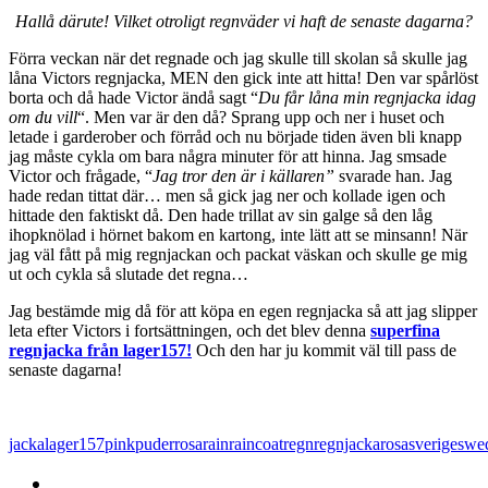
Hallå därute! Vilket otroligt regnväder vi haft de senaste dagarna?
Förra veckan när det regnade och jag skulle till skolan så skulle jag
låna Victors regnjacka, MEN den gick inte att hitta! Den var spårlöst
borta och då hade Victor ändå sagt “
Du får låna min regnjacka idag
om du vill
“. Men var är den då? Sprang upp och ner i huset och
letade i garderober och förråd och nu började tiden även bli knapp
jag måste cykla om bara några minuter för att hinna. Jag smsade
Victor och frågade, “
Jag tror den är i källaren”
svarade han. Jag
hade redan tittat där… men så gick jag ner och kollade igen och
hittade den faktiskt då. Den hade trillat av sin galge så den låg
ihopknölad i hörnet bakom en kartong, inte lätt att se minsann! När
jag väl fått på mig regnjackan och packat väskan och skulle ge mig
ut och cykla så slutade det regna…
Jag bestämde mig då för att köpa en egen regnjacka så att jag slipper
leta efter Victors i fortsättningen, och det blev denna
superfina
regnjacka från lager157!
Och den har ju kommit väl till pass de
senaste dagarna!
jacka
lager157
pink
puderrosa
rain
raincoat
regn
regnjacka
rosa
sverige
swe