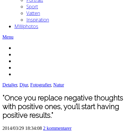
Sport
Vatten
Inspiration
MWphotos
Menu
Detaljer
,
Djur
,
Fotografier
,
Natur
“Once you replace negative thoughts
with positive ones, you’ll start having
positive results.”
2014/03/29 18:34:08
2 kommentarer