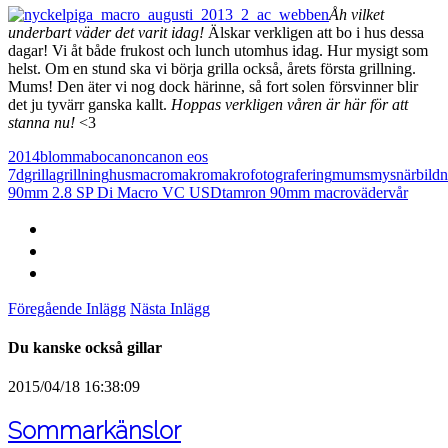
Åh vilket
underbart väder det varit idag!
Älskar verkligen att bo i hus dessa
dagar! Vi åt både frukost och lunch utomhus idag. Hur mysigt som
helst. Om en stund ska vi börja grilla också, årets första grillning.
Mums! Den äter vi nog dock härinne, så fort solen försvinner blir
det ju tyvärr ganska kallt.
Hoppas verkligen våren är här för att
stanna nu!
<3
2014
blomma
bo
canon
canon eos
7d
grilla
grillning
hus
macro
makro
makrofotografering
mums
mys
närbild
n
90mm 2.8 SP Di Macro VC USD
tamron 90mm macro
väder
vår
Föregående Inlägg
Nästa Inlägg
Du kanske också gillar
2015/04/18 16:38:09
Sommarkänslor