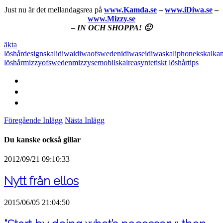
Just nu är det mellandagsrea på
www.Kamda.se
–
www.iDiwa.se
–
www.Mizzy.se
–
IN OCH SHOPPA! 🙂
äkta
löshår
designskal
idiwa
idiwaofsweden
idiwase
idiwaskal
iphonekskal
ka
löshår
mizzyofsweden
mizzyse
mobilskal
rea
syntetiskt löshår
tips
Föregående Inlägg
Nästa Inlägg
Du kanske också gillar
2012/09/21 09:10:33
Nytt från ellos
2015/06/05 21:04:50