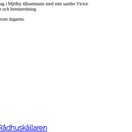
jag i Mjölby tillsammans med min sambo Victor.
hop och heminredning.
enom dagarna.
 Rådhuskällaren