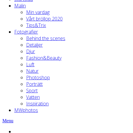
Malin
Min vardag
Vårt bröllop 2020
Tips&Trix
Fotografier
Behind the scenes
Detaljer
Djur
Fashion&Beauty
Luft
Natur
Photoshop
Porträtt
Sport
Vatten
Inspiration
MWphotos
Menu