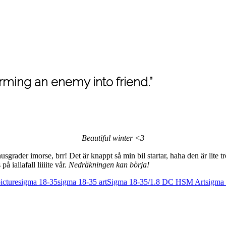
orming an enemy into friend.”
Beautiful winter <3
ader imorse, brr! Det är knappt så min bil startar, haha den är lite trö
å iallafall liiiite vår.
Nedräkningen kan börja!
icture
sigma 18-35
sigma 18-35 art
Sigma 18-35/1.8 DC HSM Art
sigma 