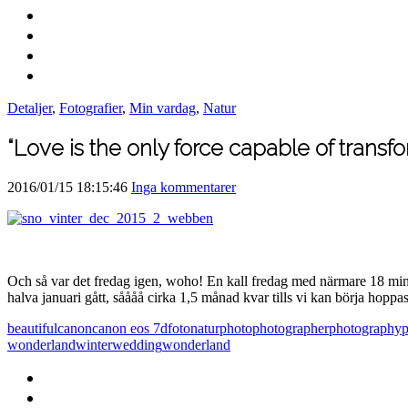
Detaljer
,
Fotografier
,
Min vardag
,
Natur
“Love is the only force capable of transf
2016/01/15 18:15:46
Inga kommentarer
Och så var det fredag igen, woho! En kall fredag med närmare 18 minusgr
halva januari gått, såååå cirka 1,5 månad kvar tills vi kan börja hoppas p
beautiful
canon
canon eos 7d
foto
natur
photo
photographer
photography
p
wonderland
winterwedding
wonderland