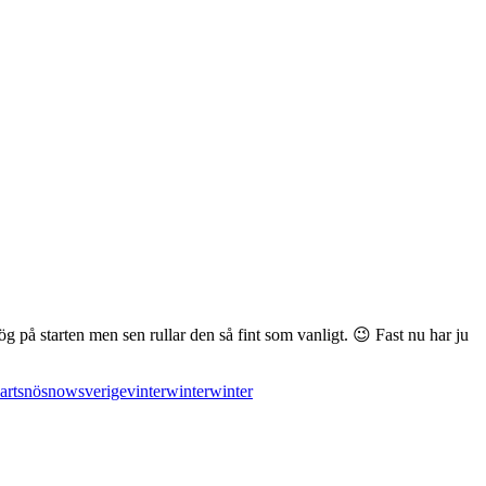
g på starten men sen rullar den så fint som vanligt. 😉 Fast nu har ju
art
snö
snow
sverige
vinter
winter
winter