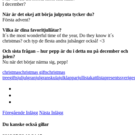
I december?
När är det okej att börja julpynta tycker du?
Första advent?
Vilka är dina favoritjullåtar?
It´s the most wonderful time of the year, Do they know it´s
christmas? och typ de flesta andra julsånger också! <3
Och sista frågan – hur pepp är du i detta nu på december och
julen?
Nu när det börjar närma sig, pepp!
christmas
christmas gifts
christmas
tree
gifts
jul
julgran
julgranskula
julklappar
jullista
katt
lista
presents
sverige
Föregående Inlägg
Nästa Inlägg
Du kanske också gillar