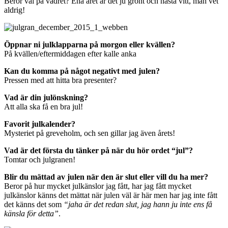
Beror väl på vädret? Ena året är det ju grönt och nästa vitt, man vet
aldrig!
Öppnar ni julklapparna på morgon eller kvällen?
På kvällen/eftermiddagen efter kalle anka
Kan du komma på något negativt med julen?
Pressen med att hitta bra presenter?
Vad är din julönskning?
Att alla ska få en bra jul!
Favorit julkalender?
Mysteriet på greveholm, och sen gillar jag även årets!
Vad är det första du tänker på när du hör ordet “jul”?
Tomtar och julgranen!
Blir du mättad av julen när den är slut eller vill du ha mer?
Beror på hur mycket julkänslor jag fått, har jag fått mycket
julkänslor känns det mättat när julen väl är här men har jag inte fått
det känns det som
“jaha är det redan slut, jag hann ju inte ens få
känsla för detta”
.