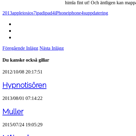
himla fint ut! Och äntligen kan mapp
2013
apple
ios
ios7
ipad
ipad4
iPhone
iphone4s
uppdatering
Föregående Inlägg
Nästa Inlägg
Du kanske också gillar
2012/10/08 20:17:51
Hypnotisören
2013/08/01 07:14:22
Muller
2015/07/24 19:05:29