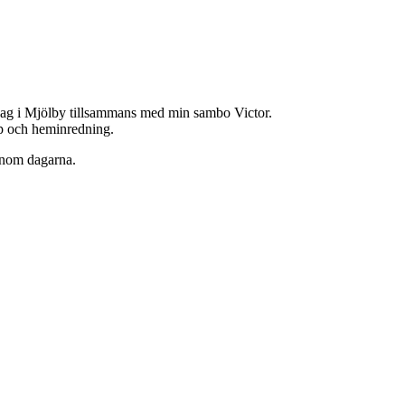
jag i Mjölby tillsammans med min sambo Victor.
hop och heminredning.
enom dagarna.