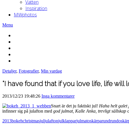
Vatten
Inspiration
MWphotos
Menu
Detaljer
,
Fotografier
,
Min vardag
“I have found that if you love life, life will
2013/12/23 19:48:26
Inga kommentarer
Snart är det ju faktiskt jul!
Haha helt galet 
infinner sig på julafton med
god julmat, Kalle Anka, trevligt sällskap 
2013
bokeh
christmas
jul
julafton
julklappar
julmat
oskärpa
rund
rundoskär