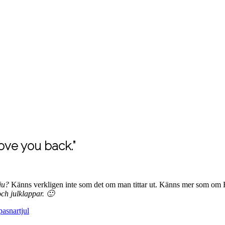
 love you back.”
ju?
Känns verkligen inte som det om man tittar ut. Känns mer som om Ha
och julklappar. 🙂
pa
snartjul