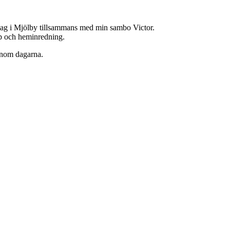
jag i Mjölby tillsammans med min sambo Victor.
hop och heminredning.
enom dagarna.