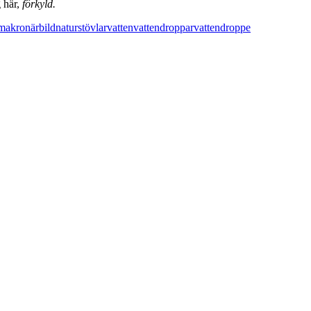
g här,
förkyld.
makro
närbild
natur
stövlar
vatten
vattendroppar
vattendroppe