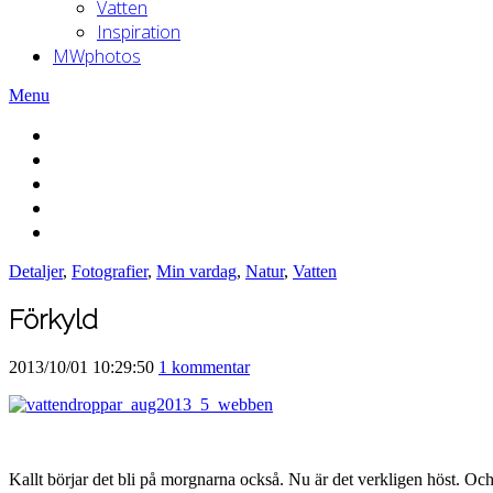
Vatten
Inspiration
MWphotos
Menu
Detaljer
,
Fotografier
,
Min vardag
,
Natur
,
Vatten
Förkyld
2013/10/01 10:29:50
1 kommentar
Kallt börjar det bli på morgnarna också. Nu är det verkligen höst. O