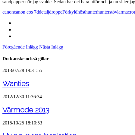
sandpapper när jag svalde. Sedan bar det bara utför och ja nu sitter ja
canon
canon eos 7d
detalj
droppe
Förkyld
höst
hunter
hunterstövlar
macro
Föregående Inlägg
Nästa Inlägg
Du kanske också gillar
2013/07/28 19:31:55
Wanties
2012/12/30 11:36:34
Vårmode 2013
2015/10/25 18:10:53