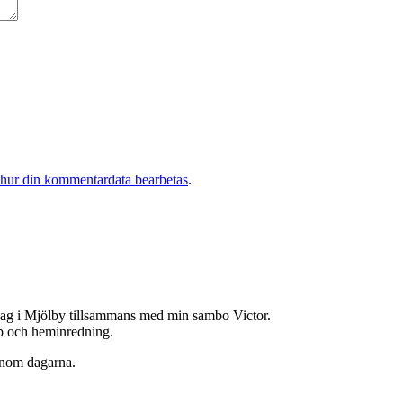
 hur din kommentardata bearbetas
.
jag i Mjölby tillsammans med min sambo Victor.
hop och heminredning.
enom dagarna.