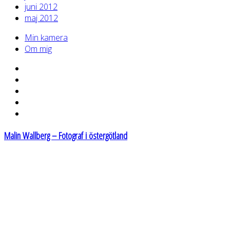
juni 2012
maj 2012
Min kamera
Om mig
Malin Wallberg – Fotograf i östergötland