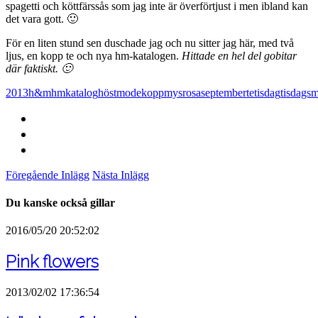
spagetti och köttfärssås som jag inte är överförtjust i men ibland kan
det vara gott. 🙂
För en liten stund sen duschade jag och nu sitter jag här, med två
ljus, en kopp te och nya hm-katalogen.
Hittade en hel del gobitar
där faktiskt. 🙂
2013
h&m
hmkatalog
höstmode
kopp
mys
rosa
september
te
tisdag
tisdags
Föregående Inlägg
Nästa Inlägg
Du kanske också gillar
2016/05/20 20:52:02
Pink flowers
2013/02/02 17:36:54