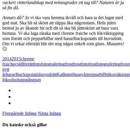
vackert vinterlandskap med minusgrader ett tag till? Naturen är ju
så fin då.
Annars då?
Jo vi ska vara hemma ikväll och bara ta det lugnt med
god mat. Ska bli så skönt att slippa åka någonstans. Hela julen
bestod ju av åkande hit och dit så ska bli jätteskönt att bara vara
hemma. Vi ska laga råraka med chreme fraiche och lök/räktopping
som förrätt och pepparbiffar med hasselbackspotatis till huvudrätt.
Om vi orkar efterrätt blir det nog något enkelt som glass.
Muuums!
🙂
2014
2015
chreme
fraiche
cold
förrätt
foto
fotografering
frost
frostfoto
frostfotografering
froze
nytt
år
hasselbackspotatis
huvudrätt
Kallt
motljus
nyår
pepparbiff
räkor
räktopp
lök
sol
soluppgång
sun
Föregående Inlägg
Nästa Inlägg
Du kanske också gillar