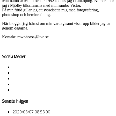
Mitt namn är Malin och år 1992 föddes jag i Linköping. Numera bor
jag i Mjölby tillsammans med min sambo Victor.
På min fritid gillar jag att sysselsätta mig med fotografering,
photoshop och heminredning.
Här bloggar jag främst om min vardag samt visar upp bilder jag tar
genom dagarna.
Kontakt: mwphotos@live.se
Sociala Medier
Senaste inläggen
2020/08/07 08:53:00