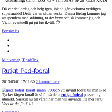
Utrustning:
Canon EOS 7D + Tamron AF SP 28-75/2.8 XR Di
Då var det lördag och helg igen, ibland går veckorna verkligen
supersnabbt! Detta var en sådan vecka. Denna lördag kommer jag
att spendera med
städning, ta det lugnt
och så kommer jag och
Victor eventuellt
gå på bio
ikväll. 🙂
Fortsätt läs
Min vardag
,
Tips&Trix
Rutigt iPad-fodral
2013/03/01 17:11:30
2 kommentarer
Nytt snyggt fodral till min iPad!
Tycker färgen korall är så fin så detta
rutiga fodral
passar mig
utmärkt. Särskilt nu till våren när man vill använda lite mer färg!
Visst är det fint? 🙂