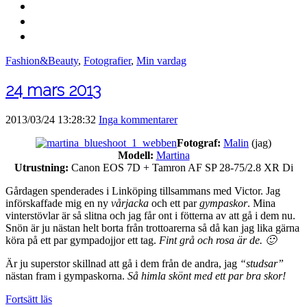
Fashion&Beauty
,
Fotografier
,
Min vardag
24 mars 2013
2013/03/24 13:28:32
Inga kommentarer
Fotograf:
Malin
(jag)
Modell:
Martina
Utrustning:
Canon EOS 7D + Tamron AF SP 28-75/2.8 XR Di
Gårdagen spenderades i Linköping tillsammans med Victor. Jag
införskaffade mig en ny
vårjacka
och ett par
gympaskor
. Mina
vinterstövlar är så slitna och jag får ont i fötterna av att gå i dem nu.
Snön är ju nästan helt borta från trottoarerna så då kan jag lika gärna
köra på ett par gympadojjor ett tag.
Fint grå och rosa är de. 🙂
Är ju superstor skillnad att gå i dem från de andra, jag
“studsar”
nästan fram i gympaskorna.
Så himla skönt med ett par bra skor!
Fortsätt läs