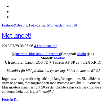
Fashion&Beauty
,
Fotografier
,
Min vardag
,
Porträtt
Mot landet!
2013/03/29 08:26:06
4 kommentarer
Fotograf:
Malin
(jag)
Modell:
Martina
Utrustning:
Canon EOS 7D + Tamron AF SP 28-75/2.8 XR Di
Makalöst fin bild på Martina tycker jag, håller ni inte med? 😉
Ingen sovmorgon för mig såhär på långfredagen inte. Ska alldeles
strax bege mig mot tågstationen med mamma och åka till Kolbäck.
Min mosters man har fyllt 50 så det blir lite kalas och påskfirande i
ett denna helg tror jag.
Blir skojj! :
)
Fortsätt läs