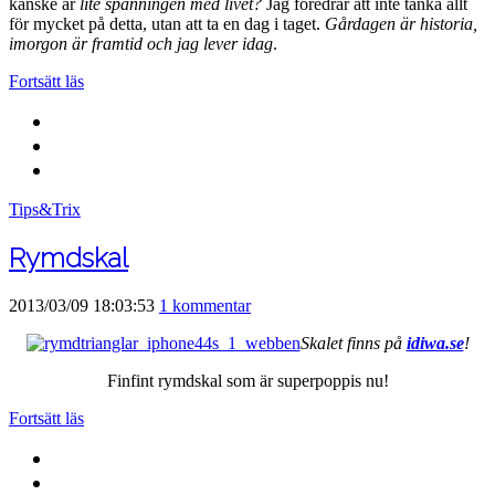
kanske är
lite spänningen med livet?
Jag föredrar att inte tänka allt
för mycket på detta, utan att ta en dag i taget.
Gårdagen är historia,
imorgon är framtid och jag lever idag
.
Fortsätt läs
Tips&Trix
Rymdskal
2013/03/09 18:03:53
1 kommentar
Skalet finns på
idiwa.se
!
Finfint rymdskal som är superpoppis nu!
Fortsätt läs