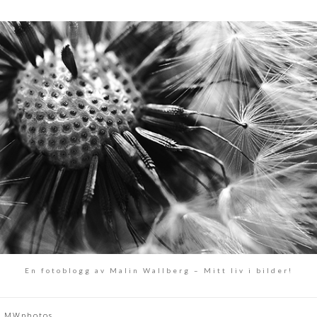
En fotoblogg av Malin Wallberg – Mitt liv i bilder!
MWphotos