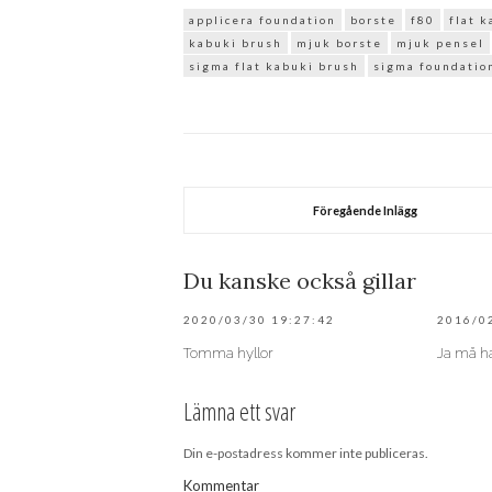
applicera foundation
borste
f80
flat 
kabuki brush
mjuk borste
mjuk pensel
sigma flat kabuki brush
sigma foundatio
Föregående Inlägg
Du kanske också gillar
2020/03/30 19:27:42
2016/0
Tomma hyllor
Ja må ha
Lämna ett svar
Din e-postadress kommer inte publiceras.
Kommentar