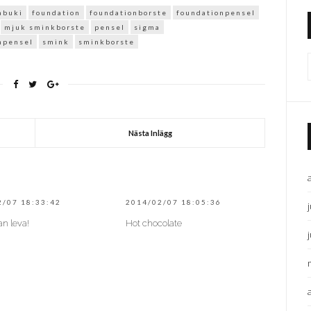
kabuki
foundation
foundationborste
foundationpensel
mjuk sminkborste
pensel
sigma
npensel
smink
sminkborste
Nästa Inlägg
2/07 18:33:42
2014/02/07 18:05:36
n leva!
Hot chocolate