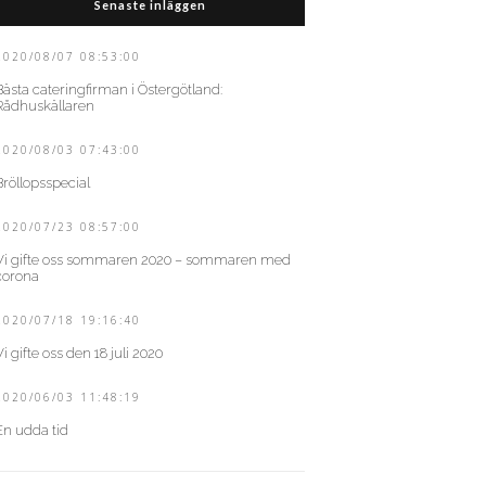
Senaste inläggen
2020/08/07 08:53:00
Bästa cateringfirman i Östergötland:
Rådhuskällaren
2020/08/03 07:43:00
Bröllopsspecial
2020/07/23 08:57:00
Vi gifte oss sommaren 2020 – sommaren med
corona
2020/07/18 19:16:40
Vi gifte oss den 18 juli 2020
2020/06/03 11:48:19
En udda tid