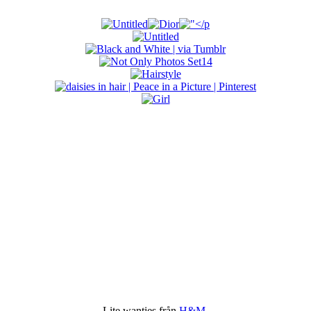
Lite wanties från
H&M
.