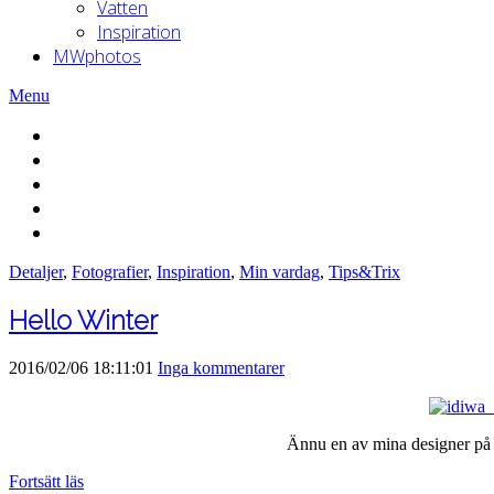
Vatten
Inspiration
MWphotos
Menu
Detaljer
,
Fotografier
,
Inspiration
,
Min vardag
,
Tips&Trix
Hello Winter
2016/02/06 18:11:01
Inga kommentarer
Ännu en av mina designer på
Fortsätt läs