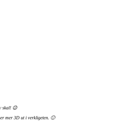
v skal! 😉
 ser mer 3D ut i verkligeten. 🙂