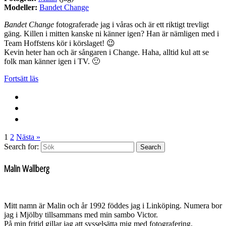
Modeller:
Bandet Change
Bandet Change
fotograferade jag i våras och är ett riktigt trevligt
gäng. Killen i mitten kanske ni känner igen? Han är nämligen med i
Team Hoffstens kör i körslaget! 😉
Kevin heter han och är sångaren i Change. Haha, alltid kul att se
folk man känner igen i TV. 🙂
Fortsätt läs
1
2
Nästa »
Search for:
Search
Malin Wallberg
Mitt namn är Malin och år 1992 föddes jag i Linköping. Numera bor
jag i Mjölby tillsammans med min sambo Victor.
På min fritid gillar jag att sysselsätta mig med fotografering,