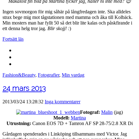
Makalöst fin bild på Martina tycker jag, håller ni inte med? 😉
Ingen sovmorgon för mig såhär på långfredagen inte. Ska alldeles
strax bege mig mot tågstationen med mamma och åka till Kolbäck.
Min mosters man har fyllt 50 så det blir lite kalas och påskfirande i
ett denna helg tror jag.
Blir skojj! :
)
Fortsätt läs
Fashion&Beauty
,
Fotografier
,
Min vardag
24 mars 2013
2013/03/24 13:28:32
Inga kommentarer
Fotograf:
Malin
(jag)
Modell:
Martina
Utrustning:
Canon EOS 7D + Tamron AF SP 28-75/2.8 XR Di
Gårdagen spenderades i Linköping tillsammans med Victor. Jag