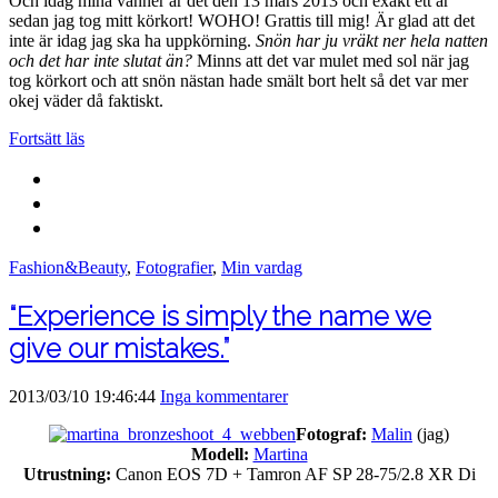
Och idag mina vänner är det den 13 mars 2013 och exakt ett år
sedan jag tog mitt körkort! WOHO! Grattis till mig! Är glad att det
inte är idag jag ska ha uppkörning.
Snön har ju vräkt ner hela natten
och det har inte slutat än?
Minns att det var mulet med sol när jag
tog körkort och att snön nästan hade smält bort helt så det var mer
okej väder då faktiskt.
Fortsätt läs
Fashion&Beauty
,
Fotografier
,
Min vardag
“Experience is simply the name we
give our mistakes.”
2013/03/10 19:46:44
Inga kommentarer
Fotograf:
Malin
(jag)
Modell:
Martina
Utrustning:
Canon EOS 7D + Tamron AF SP 28-75/2.8 XR Di