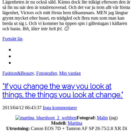
Lägenheten är nu också såld. Känns dock lite tråkigt eftersom den är
så fin nu när den är totalrenoverad. Och det var ju trots allt vår första
lägenhet, Victors och mitt första hem tillsammans. MEN jag längtar
grymt mycket efter huset, en trädgård och flera rum som man kan
breda ut sig i. Och vi kommer ha öppen spis i gillestugan i källaren
och bastu.
Ihh, låter inte helt fel. 🙂
Fortsätt läs
Fashion&Beauty
,
Fotografier
,
Min vardag
“If you change the way you look at
things, the things you look at change.”
2013/04/12 06:43:37
Inga kommentarer
Fotograf:
Malin
(jag)
Modell:
Martina
Utrustning:
Canon EOS 7D + Tamron AF SP 28-75/2.8 XR Di