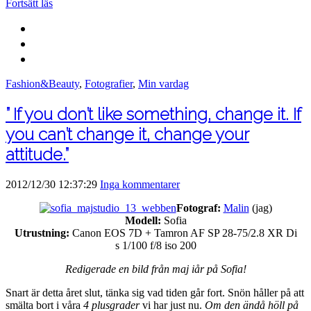
Fortsätt läs
Fashion&Beauty
,
Fotografier
,
Min vardag
” If you don’t like something, change it. If
you can’t change it, change your
attitude.”
2012/12/30 12:37:29
Inga kommentarer
Fotograf:
Malin
(jag)
Modell:
Sofia
Utrustning:
Canon EOS 7D + Tamron AF SP 28-75/2.8 XR Di
s 1/100 f/8 iso 200
Redigerade en bild från maj iår på Sofia!
Snart är detta året slut, tänka sig vad tiden går fort. Snön håller på att
smälta bort i våra
4 plusgrader
vi har just nu.
Om den ändå höll på