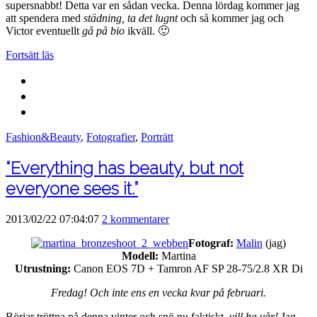
supersnabbt! Detta var en sådan vecka. Denna lördag kommer jag
att spendera med
städning, ta det lugnt
och så kommer jag och
Victor eventuellt
gå på bio
ikväll. 🙂
Fortsätt läs
Fashion&Beauty
,
Fotografier
,
Porträtt
“Everything has beauty, but not
everyone sees it.”
2013/02/22 07:04:07
2 kommentarer
Fotograf:
Malin
(jag)
Modell:
Martina
Utrustning:
Canon EOS 7D + Tamron AF SP 28-75/2.8 XR Di
Fredag! Och inte ens en vecka kvar på februari.
Börjar tröttna på denna vinter och snö nu faktiskt,
vill ha vår!
Jag