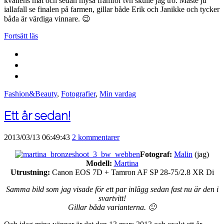
kvällens mat och sedan mysa framför tvn skulle jag tro. Måste ju
iallafall se finalen på farmen, gillar både Erik och Janikke och tycker
båda är värdiga vinnare. 😉
Fortsätt läs
Fashion&Beauty
,
Fotografier
,
Min vardag
Ett år sedan!
2013/03/13 06:49:43
2 kommentarer
Fotograf:
Malin
(jag)
Modell:
Martina
Utrustning:
Canon EOS 7D + Tamron AF SP 28-75/2.8 XR Di
Samma bild som jag visade för ett par inlägg sedan fast nu är den i
svartvitt!
Gillar båda varianterna. 🙂