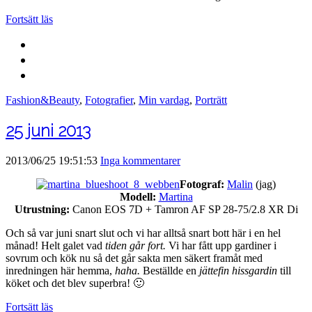
Fortsätt läs
Fashion&Beauty
,
Fotografier
,
Min vardag
,
Porträtt
25 juni 2013
2013/06/25 19:51:53
Inga kommentarer
Fotograf:
Malin
(jag)
Modell:
Martina
Utrustning:
Canon EOS 7D + Tamron AF SP 28-75/2.8 XR Di
Och så var juni snart slut och vi har alltså snart bott här i en hel
månad! Helt galet vad
tiden går fort.
Vi har fått upp gardiner i
sovrum och kök nu så det går sakta men säkert framåt med
inredningen här hemma,
haha.
Beställde en
jättefin hissgardin
till
köket och det blev superbra! 🙂
Fortsätt läs