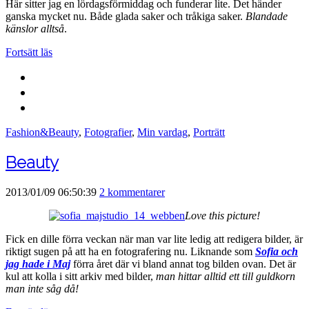
Här sitter jag en lördagsförmiddag och funderar lite. Det händer
ganska mycket nu. Både glada saker och tråkiga saker.
Blandade
känslor alltså
.
Fortsätt läs
Fashion&Beauty
,
Fotografier
,
Min vardag
,
Porträtt
Beauty
2013/01/09 06:50:39
2 kommentarer
Love this picture!
Fick en dille förra veckan när man var lite ledig att redigera bilder, är
riktigt sugen på att ha en fotografering nu. Liknande som
Sofia och
jag hade i Maj
förra året där vi bland annat tog bilden ovan. Det är
kul att kolla i sitt arkiv med bilder,
man hittar alltid ett till guldkorn
man inte såg då!