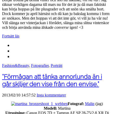
räknar verkligen dagarna till mars nu för det är ju då man faktiskt
kan börja hoppas på lite plusgrader och att snön ska smälta bort.
Dock kommer ju april härnäst och då kan ju bakslag komma i form
av snökaos. Men det hoppas vi att det inte gör, vi vill ju ha vår nu!
Vill slänga ner vinterjackan i förrådet, slänga mina slitna vinterskor
och börja använda mina älskade
converse
igen! <3
Fortsätt läs
Fashion&Beauty
,
Fotografier
,
Porträtt
“Förmågan att tänka annorlunda än i
går skiljer den vise från den envise.”
2013/02/10 14:57:52
Inga kommentarer
Fotograf:
Malin
(jag)
Modell:
Martina
Utrustning:
Canon EOS 7D + Tamron AF SP 28-75/2.8 XR Di