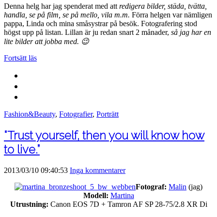
Denna helg har jag spenderat med att
redigera bilder, städa, tvätta,
handla, se på film, se på mello, vila m.m.
Förra helgen var nämligen
pappa, Linda och mina småsystrar på besök. Fotografering stod
högst upp på listan. Lillan är ju redan snart 2 månader,
så jag har en
lite bilder att jobba med. 😉
Fortsätt läs
Fashion&Beauty
,
Fotografier
,
Porträtt
“Trust yourself, then you will know how
to live.”
2013/03/10 09:40:53
Inga kommentarer
Fotograf:
Malin
(jag)
Modell:
Martina
Utrustning:
Canon EOS 7D + Tamron AF SP 28-75/2.8 XR Di