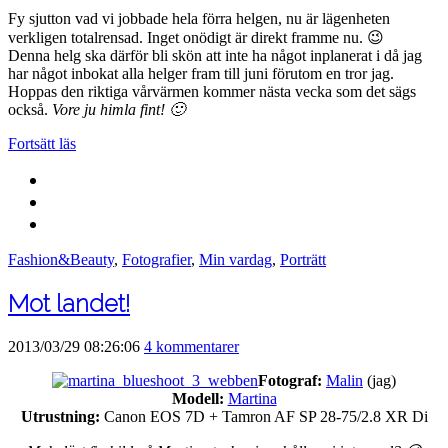
Fy sjutton vad vi jobbade hela förra helgen, nu är lägenheten
verkligen totalrensad. Inget onödigt är direkt framme nu. 😉
Denna helg ska därför bli skön att inte ha något inplanerat i då jag
har något inbokat alla helger fram till juni förutom en tror jag.
Hoppas den riktiga vårvärmen kommer nästa vecka som det sägs
också.
Vore ju himla fint! 🙂
Fortsätt läs
Fashion&Beauty
,
Fotografier
,
Min vardag
,
Porträtt
Mot landet!
2013/03/29 08:26:06
4 kommentarer
Fotograf:
Malin
(jag)
Modell:
Martina
Utrustning:
Canon EOS 7D + Tamron AF SP 28-75/2.8 XR Di