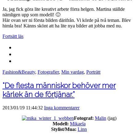
Ja, jag fick göra lite kreativt arbete förra helgen. Martina ställde
nämligen upp som modell! 🙂
Här ovan ser ni första bilden därifrån. Vi körde på två teman. Blev
himla bra! Känns skönt att ha lite nya bilder att jobba med nu.
Fortsätt läs
Fashion&Beauty
,
Fotografier
,
Min vardag
,
Porträtt
“De flesta människor behöver mer
kärlek än de förtjänar.”
2013/01/19 11:44:32
Inga kommentarer
Fotograf:
Malin
(jag)
Modell:
Mikaela
Stylist/Mua:
Linn