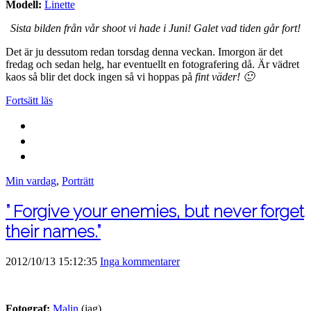
Modell:
Linette
Sista bilden från vår shoot vi hade i Juni! Galet vad tiden går fort!
Det är ju dessutom redan torsdag denna veckan. Imorgon är det
fredag och sedan helg, har eventuellt en fotografering då. Är vädret
kaos så blir det dock ingen så vi hoppas på
fint väder! 🙂
Fortsätt läs
Min vardag
,
Porträtt
” Forgive your enemies, but never forget
their names.”
2012/10/13 15:12:35
Inga kommentarer
Fotograf:
Malin
(jag)