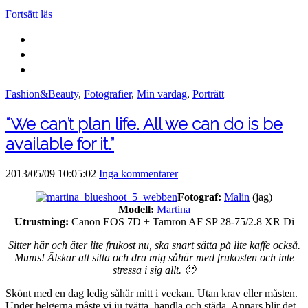
Fortsätt läs
Fashion&Beauty
,
Fotografier
,
Min vardag
,
Porträtt
“We can’t plan life. All we can do is be
available for it.”
2013/05/09 10:05:02
Inga kommentarer
Fotograf:
Malin
(jag)
Modell:
Martina
Utrustning:
Canon EOS 7D + Tamron AF SP 28-75/2.8 XR Di
Sitter här och äter lite frukost nu, ska snart sätta på lite kaffe också.
Mums! Älskar att sitta och dra mig såhär med frukosten och inte
stressa i sig allt. 🙂
Skönt med en dag ledig såhär mitt i veckan. Utan krav eller måsten.
Under helgerna måste vi ju tvätta, handla och städa. Annars blir det