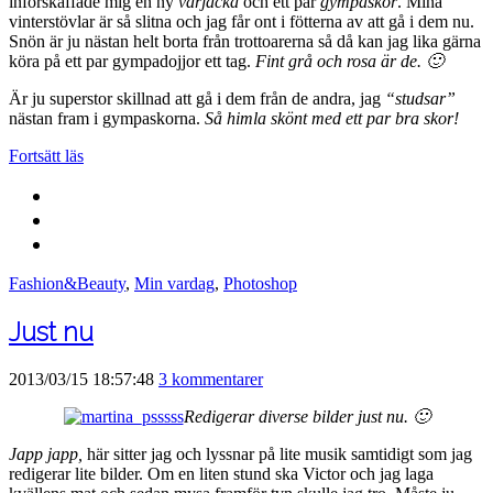
införskaffade mig en ny
vårjacka
och ett par
gympaskor
. Mina
vinterstövlar är så slitna och jag får ont i fötterna av att gå i dem nu.
Snön är ju nästan helt borta från trottoarerna så då kan jag lika gärna
köra på ett par gympadojjor ett tag.
Fint grå och rosa är de. 🙂
Är ju superstor skillnad att gå i dem från de andra, jag
“studsar”
nästan fram i gympaskorna.
Så himla skönt med ett par bra skor!
Fortsätt läs
Fashion&Beauty
,
Min vardag
,
Photoshop
Just nu
2013/03/15 18:57:48
3 kommentarer
Redigerar diverse bilder just nu. 🙂
Japp japp,
här sitter jag och lyssnar på lite musik samtidigt som jag
redigerar lite bilder. Om en liten stund ska Victor och jag laga