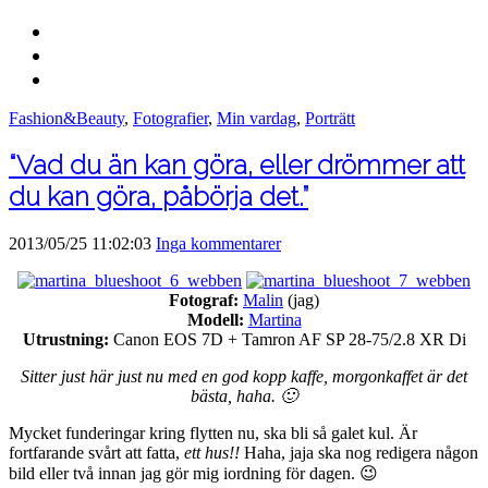
Fashion&Beauty
,
Fotografier
,
Min vardag
,
Porträtt
“Vad du än kan göra, eller drömmer att
du kan göra, påbörja det.”
2013/05/25 11:02:03
Inga kommentarer
Fotograf:
Malin
(jag)
Modell:
Martina
Utrustning:
Canon EOS 7D + Tamron AF SP 28-75/2.8 XR Di
Sitter just här just nu med en god kopp kaffe, morgonkaffet är det
bästa, haha. 🙂
Mycket funderingar kring flytten nu, ska bli så galet kul. Är
fortfarande svårt att fatta,
ett hus!!
Haha, jaja ska nog redigera någon
bild eller två innan jag gör mig iordning för dagen. 😉