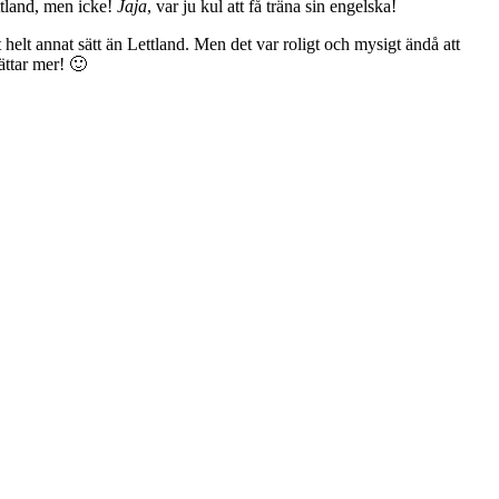
ttland, men icke!
Jaja
, var ju kul att få träna sin engelska!
helt annat sätt än Lettland. Men det var roligt och mysigt ändå att
ättar mer! 🙂