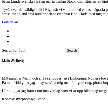
båten kunde svenska? Båten går ju mellan Stockholm-Riga så jag tänkt
Tyvärr var det väldigt kallt i Riga när vi var där med endast några få 
strosa runt bland små butiker och se ett annat land. Hade med mig min 
Fortsätt läs
Search for:
Search
Malin Wallberg
Mitt namn är Malin och år 1992 föddes jag i Linköping. Numera bor 
På min fritid gillar jag att sysselsätta mig med fotografering, photos
Här bloggar jag främst om min vardag samt visar upp bilder jag tar g
Kontakt: mwphotos@live.se