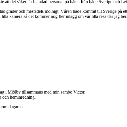
e att det säkert är blandad personal på båten från både Sverige och Le
plus-grader och mestadels molnigt. Våren hade kommit till Sverige på ett 
lilla kamera så det kommer nog fler inlägg om vår lilla resa där jag ber
jag i Mjölby tillsammans med min sambo Victor.
hop och heminredning.
enom dagarna.