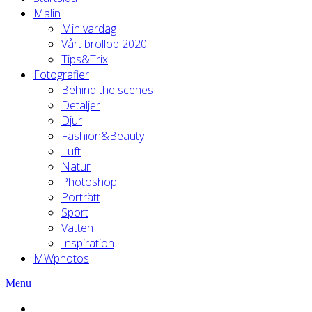
Malin
Min vardag
Vårt bröllop 2020
Tips&Trix
Fotografier
Behind the scenes
Detaljer
Djur
Fashion&Beauty
Luft
Natur
Photoshop
Porträtt
Sport
Vatten
Inspiration
MWphotos
Menu