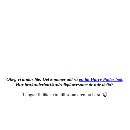
Okej, vi andas lite. Det kommer allt så
en till Harry Potter bok
.
Hur bra/underbart/kul/roligt/awesome är inte detta?
Längtar liiiiiite extra till sommaren nu bara! 😀