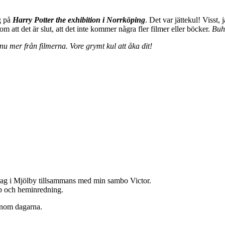
g på
Harry Potter the exhibition i Norrköping
. Det var jättekul! Visst,
 att det är slut, att det inte kommer några fler filmer eller böcker.
Bu
nu mer från filmerna. Vore grymt kul att åka dit!
jag i Mjölby tillsammans med min sambo Victor.
hop och heminredning.
enom dagarna.