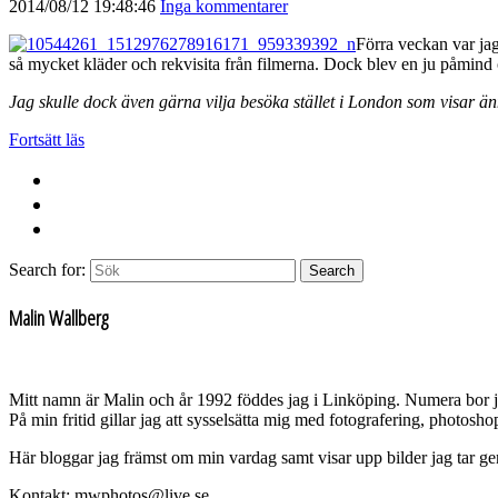
2014/08/12 19:48:46
Inga kommentarer
Förra veckan var ja
så mycket kläder och rekvisita från filmerna. Dock blev en ju påmind om
Jag skulle dock även gärna vilja besöka stället i London som visar än
Fortsätt läs
Search for:
Search
Malin Wallberg
Mitt namn är Malin och år 1992 föddes jag i Linköping. Numera bor 
På min fritid gillar jag att sysselsätta mig med fotografering, photos
Här bloggar jag främst om min vardag samt visar upp bilder jag tar g
Kontakt: mwphotos@live.se