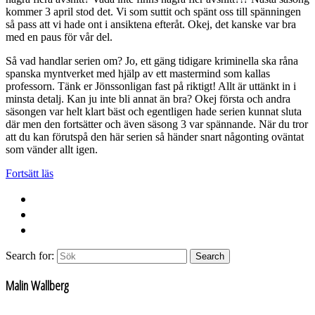
kommer 3 april stod det. Vi som suttit och spänt oss till spänningen
så pass att vi hade ont i ansiktena efteråt. Okej, det kanske var bra
med en paus för vår del.
Så vad handlar serien om? Jo, ett gäng tidigare kriminella ska råna
spanska myntverket med hjälp av ett mastermind som kallas
professorn. Tänk er Jönssonligan fast på riktigt! Allt är uttänkt in i
minsta detalj. Kan ju inte bli annat än bra? Okej första och andra
säsongen var helt klart bäst och egentligen hade serien kunnat sluta
där men den fortsätter och även säsong 3 var spännande. När du tror
att du kan förutspå den här serien så händer snart någonting oväntat
som vänder allt igen.
Fortsätt läs
Search for:
Search
Malin Wallberg