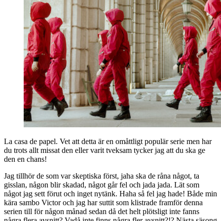
La casa de papel. Vet att detta är en omåttligt populär serie men har
du trots allt missat den eller varit tveksam tycker jag att du ska ge
den en chans!
Jag tillhör de som var skeptiska först, jaha ska de råna något, ta
gisslan, någon blir skadad, något går fel och jada jada. Lät som
något jag sett förut och inget nytänk. Haha så fel jag hade! Både min
kära sambo Victor och jag har suttit som klistrade framför denna
serien till för någon månad sedan då det helt plötsligt inte fanns
några flera avsnitt? Vadå inte finns några fler avsnitt?!? Nästa säsong