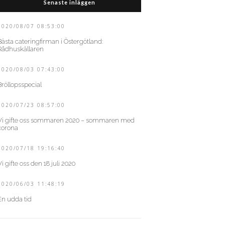
Senaste inläggen
2020/08/07 08:53:00
Bästa cateringfirman i Östergötland:
Rådhuskällaren
2020/08/03 07:43:00
Bröllopsspecial
2020/07/23 08:57:00
Vi gifte oss sommaren 2020 – sommaren med
corona
2020/07/18 19:16:40
Vi gifte oss den 18 juli 2020
2020/06/03 11:48:19
En udda tid