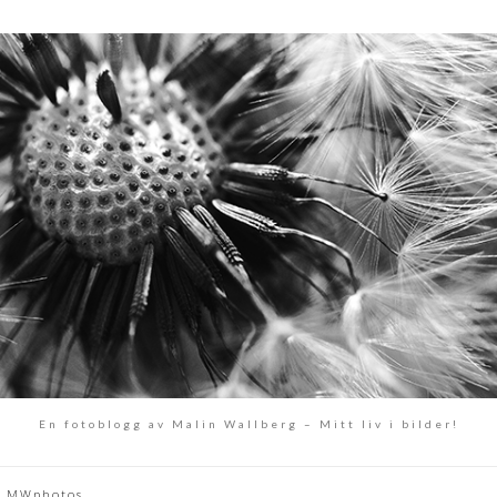
En fotoblogg av Malin Wallberg – Mitt liv i bilder!
MWphotos