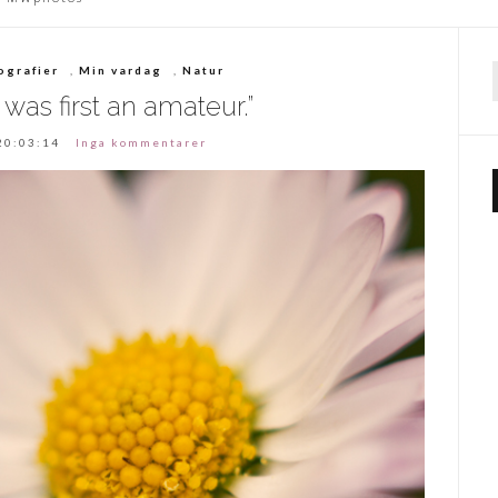
ografier
,
Min vardag
,
Natur
f
t was first an amateur.”
20:03:14
Inga kommentarer