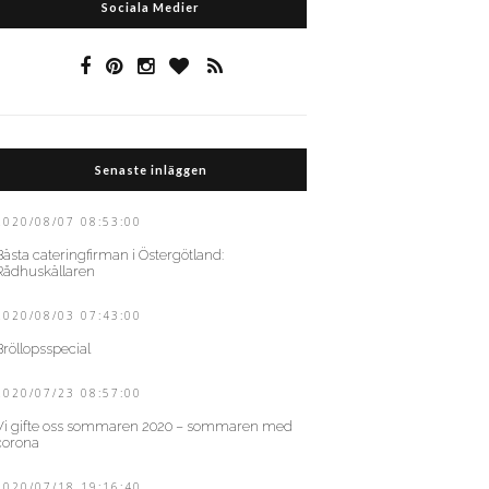
Sociala Medier
Senaste inläggen
2020/08/07 08:53:00
Bästa cateringfirman i Östergötland:
Rådhuskällaren
2020/08/03 07:43:00
Bröllopsspecial
2020/07/23 08:57:00
Vi gifte oss sommaren 2020 – sommaren med
corona
2020/07/18 19:16:40