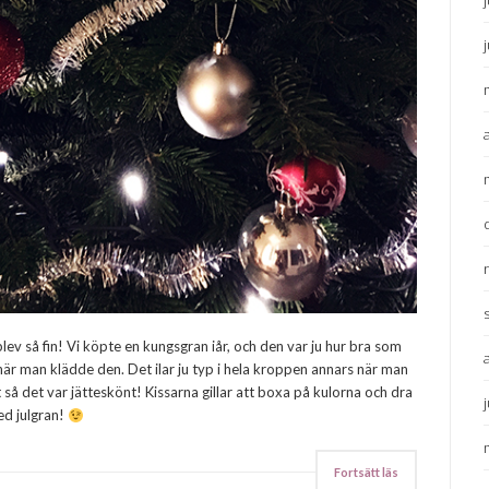
blev så fin! Vi köpte en kungsgran iår, och den var ju hur bra som
 när man klädde den. Det ilar ju typ i hela kroppen annars när man
å det var jätteskönt! Kissarna gillar att boxa på kulorna och dra
ed julgran!
Fortsätt läs