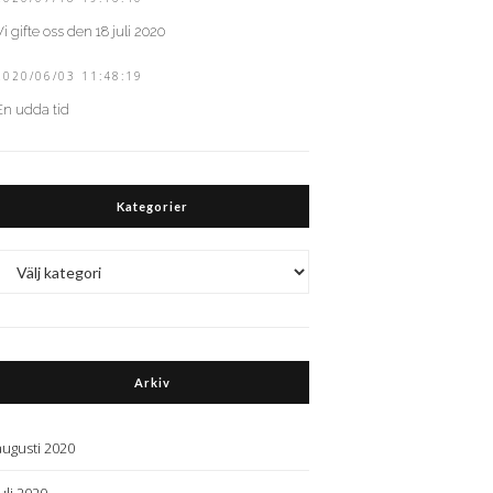
Vi gifte oss den 18 juli 2020
2020/06/03 11:48:19
En udda tid
Kategorier
Kategorier
Arkiv
augusti 2020