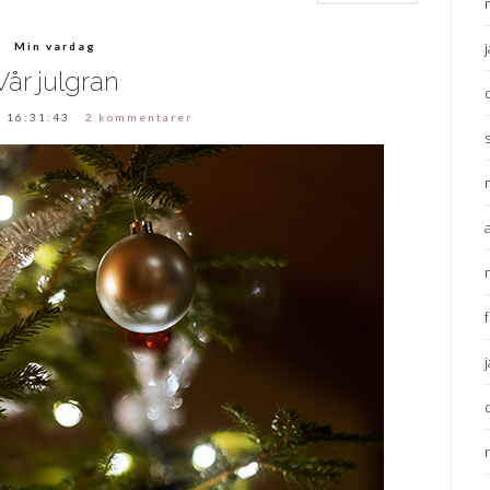
Min vardag
Vår julgran
 16:31:43
2 kommentarer