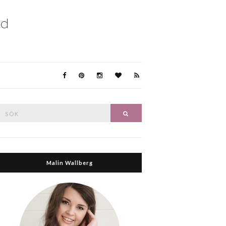
Search
Search
or:
Malin Wallberg