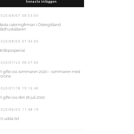
Senaste inläggen
2020/08/07 08:53:00
Bästa cateringfirman i Östergötland:
Rådhuskällaren
2020/08/03 07:43:00
Bröllopsspecial
2020/07/23 08:57:00
Vi gifte oss sommaren 2020 – sommaren med
corona
2020/07/18 19:16:40
Vi gifte oss den 18 juli 2020
2020/06/03 11:48:19
En udda tid