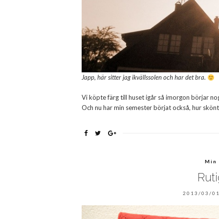
Japp, här sitter jag ikvällssolen och har det bra.
Vi köpte färg till huset igår så imorgon börjar n
Och nu har min semester börjat också, hur skönt
Min
Ruti
2013/03/01