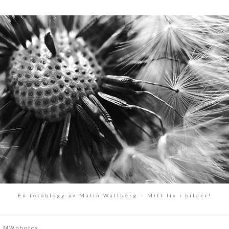
En fotoblogg av Malin Wallberg – Mitt liv i bilder!
MWphotos