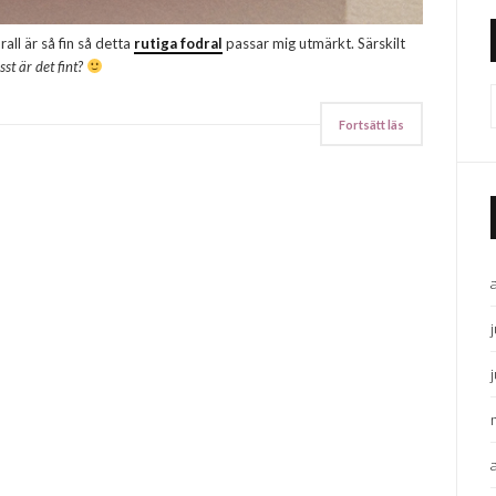
all är så fin så detta
rutiga fodral
passar mig utmärkt. Särskilt
sst är det fint?
Fortsätt läs