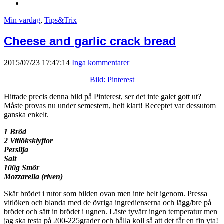
Min vardag
,
Tips&Trix
Cheese and garlic crack bread
2015/07/23 17:47:14
Inga kommentarer
Bild: Pinterest
Hittade precis denna bild på Pinterest, ser det inte galet gott ut?
Måste provas nu under semestern, helt klart! Receptet var dessutom
ganska enkelt.
1 Bröd
2 Vitlöksklyftor
Persilja
Salt
100g Smör
Mozzarella (riven)
Skär brödet i rutor som bilden ovan men inte helt igenom. Pressa
vitlöken och blanda med de övriga ingredienserna och lägg/bre på
brödet och sätt in brödet i ugnen. Läste tyvärr ingen temperatur men
jag ska testa på 200-225grader och hålla koll så att det får en fin yta!