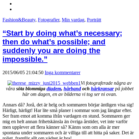
Fashion&Beauty
,
Fotografier
,
Min vardag
,
Porträtt
“Start by doing what’s necessary;
then do what’s possible; and
suddenly you are doing the
impossible.”
2015/06/05 21:04:50
Inga kommentarer
Vi fotograferade några av
våra
söta
blommiga
diadem
,
hårband
och
hårkransar
på jobbet
här om dagen, en av bilderna vi tog ser ni ovan.
Annars då? Jorå, det är helg och sommaren börjar äntligen visa sig!
Härligt, härligt! Har lite små planer i sommar som jag längtar efter.
Ser fram emot att komma ifrån vardagen en stund. Sommaren ger
mig en helt annan frihetskänsla än övriga årstider, vet inte varför
men upplever att flera känner så? Känns som om alla är mer
spontana under sommaren och är villiga till att hitta på saker. Det är
roligt, framför allt om vädret är bra!