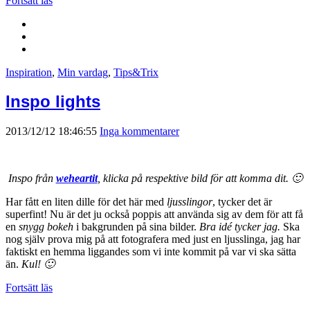
Fortsätt läs
Inspiration
,
Min vardag
,
Tips&Trix
Inspo lights
2013/12/12 18:46:55
Inga kommentarer
Inspo från
weheartit
, klicka på respektive bild för att komma dit. 🙂
Har fått en liten dille för det här med
ljusslingor
, tycker det är
superfint! Nu är det ju också poppis att använda sig av dem för att få
en
snygg bokeh
i bakgrunden på sina bilder.
Bra idé tycker jag.
Ska
nog själv prova mig på att fotografera med just en ljusslinga, jag har
faktiskt en hemma liggandes som vi inte kommit på var vi ska sätta
än.
Kul! 🙂
Fortsätt läs