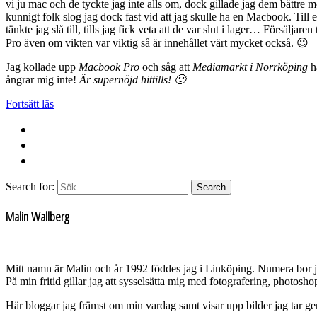
vi ju mac och de tyckte jag inte alls om, dock gillade jag dem bättre 
kunnigt folk slog jag dock fast vid att jag skulle ha en Macbook. Till 
tänkte jag slå till, tills jag fick veta att de var slut i lager… Försälj
Pro även om vikten var viktig så är innehållet värt mycket också. 😉
Jag kollade upp
Macbook Pro
och såg att
Mediamarkt i Norrköping
ha
ångrar mig inte!
Är supernöjd hittills! 🙂
Fortsätt läs
Search for:
Search
Malin Wallberg
Mitt namn är Malin och år 1992 föddes jag i Linköping. Numera bor 
På min fritid gillar jag att sysselsätta mig med fotografering, photos
Här bloggar jag främst om min vardag samt visar upp bilder jag tar g