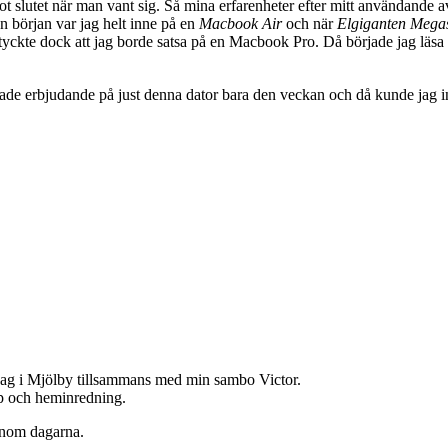
mot slutet när man vant sig. Så mina erfarenheter efter mitt användande
en början var jag helt inne på en
Macbook Air
och när
Elgiganten Megas
aren tyckte dock att jag borde satsa på en Macbook Pro. Då började jag läs
de erbjudande på just denna dator bara den veckan och då kunde jag inte
jag i Mjölby tillsammans med min sambo Victor.
hop och heminredning.
enom dagarna.