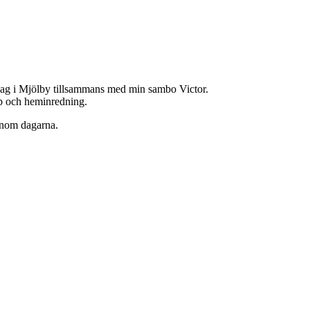
jag i Mjölby tillsammans med min sambo Victor.
hop och heminredning.
enom dagarna.