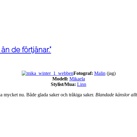
n de förtjänar.”
Fotograf:
Malin
(jag)
Modell:
Mikaela
Stylist/Mua:
Linn
ka mycket nu. Både glada saker och tråkiga saker.
Blandade känslor all