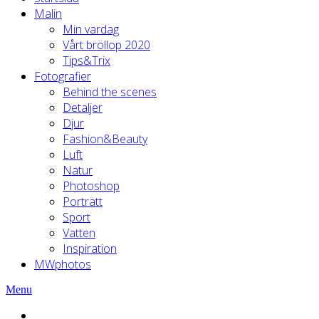
Malin
Min vardag
Vårt bröllop 2020
Tips&Trix
Fotografier
Behind the scenes
Detaljer
Djur
Fashion&Beauty
Luft
Natur
Photoshop
Porträtt
Sport
Vatten
Inspiration
MWphotos
Menu