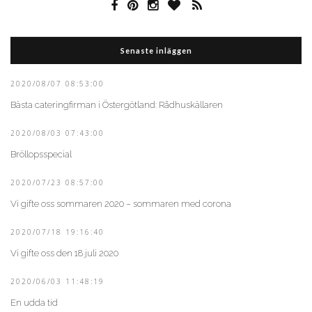
Senaste inläggen
2020/08/07 08:53:00
Bästa cateringfirman i Östergötland: Rådhuskällaren
2020/08/03 07:43:00
Bröllopsspecial
2020/07/23 08:57:00
Vi gifte oss sommaren 2020 – sommaren med corona
2020/07/18 19:16:40
Vi gifte oss den 18 juli 2020
2020/06/03 11:48:19
En udda tid