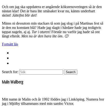
Och om jag ska uppdatera er angående köksrenoveringen så är den
nästan klar! Det är bara lite småsaker kvar nu, känns underbart
skönt!
Jättefint blir det!
Minns ni dessutom min stackars tå som jag slog i på Martinas fest så
är den nu konstant blå? Hade jag slagit i hårdare hade jag troligtvis
tappat nageln, aj aj.
Tur i oturen!
Förstår nu varför jag hade så ont
långt efteråt.
Men nu är den bara lite öm. 🙂
Fortsätt läs
Search for:
Search
Malin Wallberg
Mitt namn är Malin och år 1992 föddes jag i Linköping. Numera bor
jag i Mjölby tillsammans med min sambo Victor.