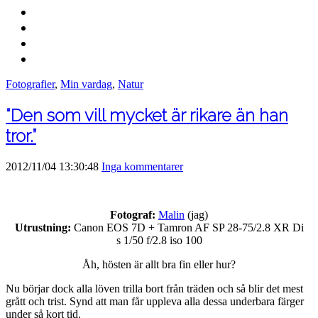
Fotografier
,
Min vardag
,
Natur
“Den som vill mycket är rikare än han
tror.”
2012/11/04 13:30:48
Inga kommentarer
Fotograf:
Malin
(jag)
Utrustning:
Canon EOS 7D + Tamron AF SP 28-75/2.8 XR Di
s 1/50 f/2.8 iso 100
Åh, hösten är allt bra fin eller hur?
Nu börjar dock alla löven trilla bort från träden och så blir det mest
grått och trist. Synd att man får uppleva alla dessa underbara färger
under så kort tid.