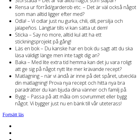
Storstäda – Det är väl alltid något som släpar?
Rensa ur förråd/garderob etc. – Det är väl också något
som man alltid ligger efter med?
Odla! – Vi odlar just nu gurka, chili, dill, persilja och
jalapeños. Längtar tills vi kan sätta ut dem!
Sticka – Say no more, alltid kul att ha ett
stickningsprojekt på gång!
Läs en bok – Du kanske har en bok du sagt att du ska
läsa väldigt länge men inte tagit dig an?
Baka – Med lite extra tid hemma kan det ju vara roligt
att ge sig på något nytt lite mer krävande recept?
Matlagning – när vi ändå är inne på det spåret, utveckla
din matlagning! Prova nya recept och hitta nya bra
paradrätter du kan bjuda dina vänner och familj på.
Bygg – Passa på att måla om sovrummet eller bygg
något. Vi bygger just nu en bänk till vår uteterass!
Fortsätt läs