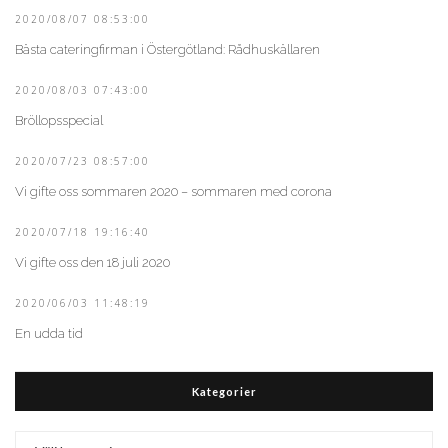
2020/08/07 08:53:00
Bästa cateringfirman i Östergötland: Rådhuskällaren
2020/08/03 07:43:00
Bröllopsspecial
2020/07/23 08:57:00
Vi gifte oss sommaren 2020 – sommaren med corona
2020/07/18 19:16:40
Vi gifte oss den 18 juli 2020
2020/06/03 11:48:19
En udda tid
Kategorier
Kategorier