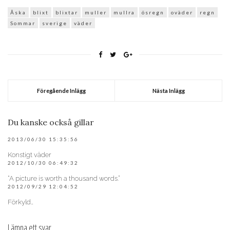
Åska
blixt
blixtar
muller
mullra
ösregn
oväder
regn
Sommar
sverige
väder
Föregående Inlägg
Nästa Inlägg
Du kanske också gillar
2013/06/30 15:35:56
Konstigt väder
2012/10/30 06:49:32
“A picture is worth a thousand words.”
2012/09/29 12:04:52
Förkyld…
Lämna ett svar