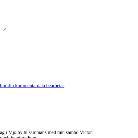
 hur din kommentardata bearbetas
.
jag i Mjölby tillsammans med min sambo Victor.
hop och heminredning.