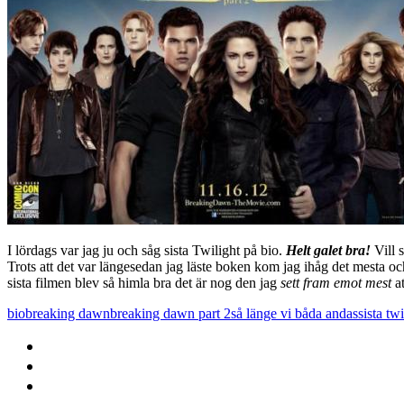
I lördags var jag ju och såg sista Twilight på bio.
Helt galet bra!
Vill 
Trots att det var längesedan jag läste boken kom jag ihåg det mesta och
sista filmen blev så himla bra det är nog den jag
sett fram emot mest
at
bio
breaking dawn
breaking dawn part 2
så länge vi båda andas
sista twi