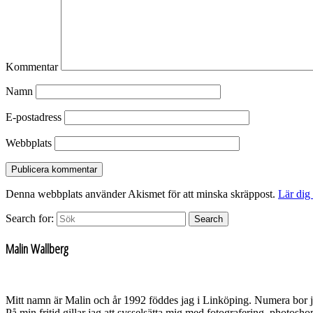
Kommentar
Namn
E-postadress
Webbplats
Denna webbplats använder Akismet för att minska skräppost.
Lär dig
Search for:
Search
Malin Wallberg
Mitt namn är Malin och år 1992 föddes jag i Linköping. Numera bor 
På min fritid gillar jag att sysselsätta mig med fotografering, photos