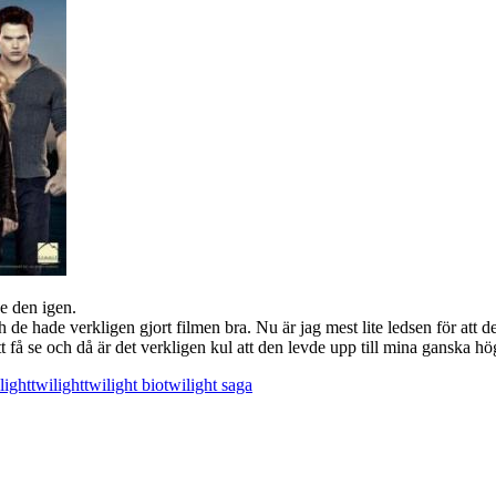
se den igen.
 de hade verkligen gjort filmen bra. Nu är jag mest lite ledsen för att 
t få se och då är det verkligen kul att den levde upp till mina ganska h
light
twilight
twilight bio
twilight saga