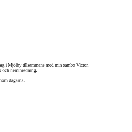
jag i Mjölby tillsammans med min sambo Victor.
hop och heminredning.
enom dagarna.