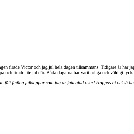
gen firade Victor och jag jul hela dagen tillsammans. Tidigare år har ja
ppa och firade lite jul där. Båda dagarna har varit roliga och väldigt lyc
 fått finfina julklappar som jag är jätteglad över! Hoppas ni också haf