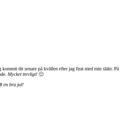
g kommit dit senare på kvällen efter jag firat med min släkt. På
kade.
Mycket trevligt!
🙂
t en bra jul!