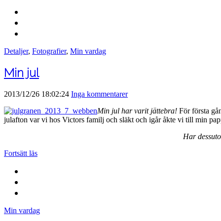
Detaljer
,
Fotografier
,
Min vardag
Min jul
2013/12/26 18:02:24
Inga kommentarer
Min jul har varit jättebra!
För första gån
julafton var vi hos Victors familj och släkt och igår åkte vi till min pa
Har dessutom
Fortsätt läs
Min vardag