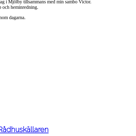
jag i Mjölby tillsammans med min sambo Victor.
hop och heminredning.
enom dagarna.
 Rådhuskällaren