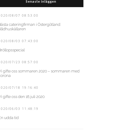
Senaste inläggen
2020/08/07 08:53:00
Bästa cateringfirman i Östergötland:
Rådhuskällaren
2020/08/03 07:43:00
Bröllopsspecial
2020/07/23 08:57:00
Vi gifte oss sommaren 2020 – sommaren med
corona
2020/07/18 19:16:40
Vi gifte oss den 18 juli 2020
2020/06/03 11:48:19
En udda tid