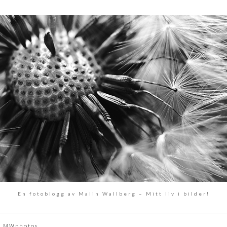
En fotoblogg av Malin Wallberg – Mitt liv i bilder!
MWphotos