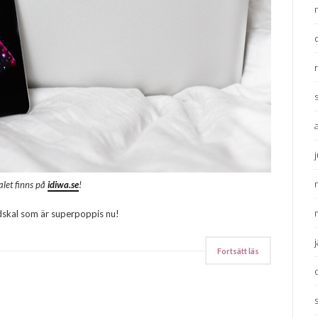
alet finns på
idiwa.se
!
dskal som är superpoppis nu!
Fortsätt läs