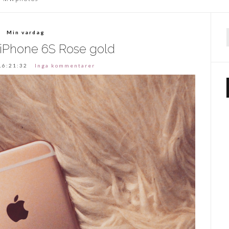
Min vardag
f
! iPhone 6S Rose gold
16:21:32
Inga kommentarer