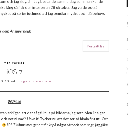
kom och jag slog till! Jag beställde samma dag som man kunde
ka lång så fick den inte förrän 28 oktober. Jag valde också
 mycket på serier iochmed att jag pendlar mycket och då behövs
ar den! Är supernöjd!
Fortsätt läs
Min vardag
iOS 7
19:39:44
Inga kommentarer
Bildkälla
te verkligen att det såg fult ut på bilderna jag sett. Men i helgen
 och vet ni vad?
I love it!
Tycker nu att det ser så himla fint ut! Och
!
iOS 7 känns mer genomtänkt på något sätt och som sagt, jag gillar