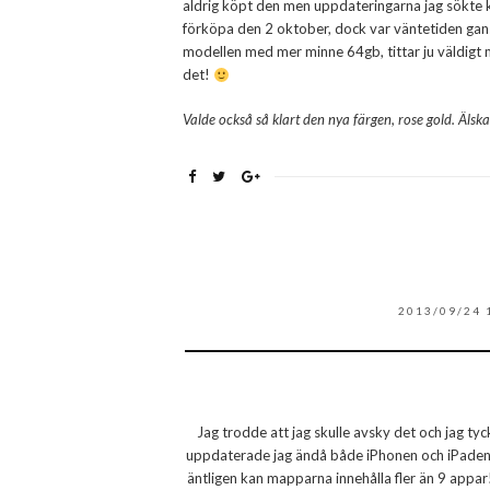
aldrig köpt den men uppdateringarna jag sökte 
förköpa den 2 oktober, dock var väntetiden gans
modellen med mer minne 64gb, tittar ju väldigt
det!
Valde också så klart den nya färgen, rose gold. Älsk
2013/09/24 
Jag trodde att jag skulle avsky det och jag tyck
uppdaterade jag ändå både iPhonen och iPaden
äntligen kan mapparna innehålla fler än 9 appar