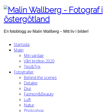
En fotoblogg av Malin Wallberg – Mitt liv i bilder!
Startsida
Malin
Min vardag
Vårt bröllop 2020
Tips&Trix
Fotografier
Behind the scenes
Detaljer
Djur
Fashion&Beauty
Luft
Natur
Photoshop