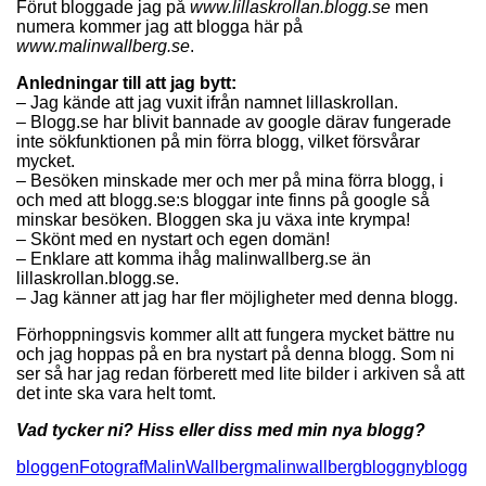
Förut bloggade jag på
www.lillaskrollan.blogg.se
men
numera kommer jag att blogga här på
www.malinwallberg.se
.
Anledningar till att jag bytt:
– Jag kände att jag vuxit ifrån namnet lillaskrollan.
– Blogg.se har blivit bannade av google därav fungerade
inte sökfunktionen på min förra blogg, vilket försvårar
mycket.
– Besöken minskade mer och mer på mina förra blogg, i
och med att blogg.se:s bloggar inte finns på google så
minskar besöken. Bloggen ska ju växa inte krympa!
– Skönt med en nystart och egen domän!
– Enklare att komma ihåg malinwallberg.se än
lillaskrollan.blogg.se.
– Jag känner att jag har fler möjligheter med denna blogg.
Förhoppningsvis kommer allt att fungera mycket bättre nu
och jag hoppas på en bra nystart på denna blogg. Som ni
ser så har jag redan förberett med lite bilder i arkiven så att
det inte ska vara helt tomt.
Vad tycker ni? Hiss eller diss med min nya blogg?
bloggen
FotografMalinWallberg
malinwallbergblogg
nyblogg