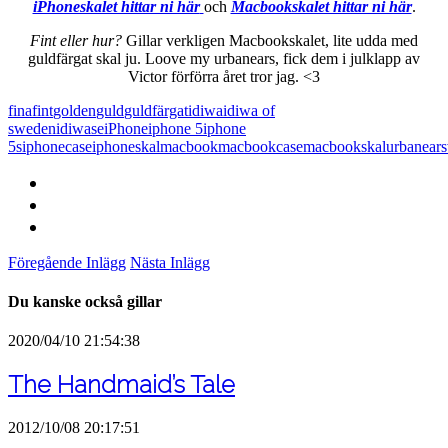
iPhoneskalet hittar ni här
och
Macbookskalet hittar ni här
.
Fint eller hur?
Gillar verkligen Macbookskalet, lite udda med
guldfärgat skal ju. Loove my urbanears, fick dem i julklapp av
Victor förförra året tror jag. <3
fina
fint
golden
guld
guldfärgat
idiwa
idiwa of
sweden
idiwase
iPhone
iphone 5
iphone
5s
iphonecase
iphoneskal
macbook
macbookcase
macbookskal
urbanears
Föregående Inlägg
Nästa Inlägg
Du kanske också gillar
2020/04/10 21:54:38
The Handmaid’s Tale
2012/10/08 20:17:51