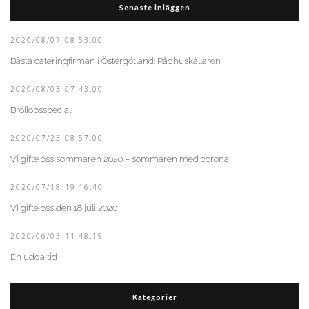
Senaste inläggen
2020/08/07 08:53:00
Bästa cateringfirman i Östergötland: Rådhuskällaren
2020/08/03 07:43:00
Bröllopsspecial
2020/07/23 08:57:00
Vi gifte oss sommaren 2020 – sommaren med corona
2020/07/18 19:16:40
Vi gifte oss den 18 juli 2020
2020/06/03 11:48:19
En udda tid
Kategorier