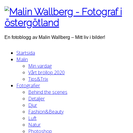
En fotoblogg av Malin Wallberg – Mitt liv i bilder!
Startsida
Malin
Min vardag
Vårt bröllop 2020
Tips&Trix
Fotografier
Behind the scenes
Detaljer
Djur
Fashion&Beauty
Luft
Natur
Photoshop