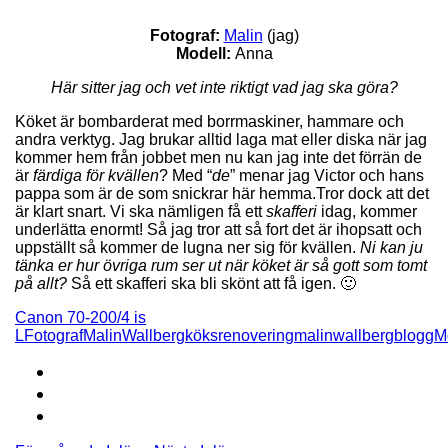
Fotograf:
Malin
(jag)
Modell:
Anna
Här sitter jag och vet inte riktigt vad jag ska göra?
Köket är bombarderat med borrmaskiner, hammare och
andra verktyg. Jag brukar alltid laga mat eller diska när jag
kommer hem från jobbet men nu kan jag inte det förrän de
är
färdiga för kvällen
? Med “
de
” menar jag Victor och hans
pappa som är de som snickrar här hemma.Tror dock att det
är klart snart. Vi ska nämligen få ett
skafferi
idag, kommer
underlätta enormt! Så jag tror att så fort det är ihopsatt och
uppställt så kommer de lugna ner sig för kvällen.
Ni kan ju
tänka er hur övriga rum ser ut när köket är så gott som tomt
på allt?
Så ett skafferi ska bli skönt att få igen. 🙂
Canon 70-200/4 is
L
FotografMalinWallberg
köksrenovering
malinwallbergblogg
M